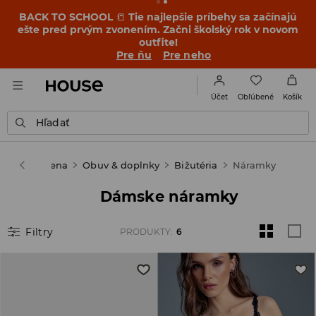
BACK TO SCHOOL
📒
Tie najlepšie príbehy sa začínajú
ešte pred prvým zvonením. Začni školský rok v novom
outfite!
Pre ňu
Pre neho
Obľúbené
Účet
Košík
Hľadať
House
Žena
Obuv & doplnky
Bižutéria
Náramky
Dámske náramky
Filtry
PRODUKTY
:
6