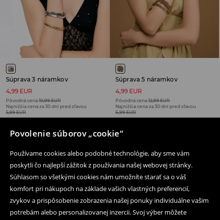
Súprava 3 náramkov
Súprava 5 náramkov
4,99 EUR
4,99 EUR
Pôvodná cena
10,99 EUR
Pôvodná cena
12,99 EUR
Najnižšia cena za 30 dní pred zľavou
Najnižšia cena za 30 dní pred zľavou
5,99 EUR
6,99 EUR
VÝPREDAJ
VÝPREDAJ
Povolenie súborov „cookie“
Používame cookies alebo podobné technológie, aby sme vám
poskytli čo najlepší zážitok z používania našej webovej stránky.
Súhlasom so všetkými cookies nám umožníte starať sa o váš
Následujte nás
komfort pri nákupoch na základe vašich vlastných preferencií,
zvykov a prispôsobenie zobrazenia našej ponuky individuálne vašim
potrebám alebo personalizovanej inzercii. Svoj výber môžete
Pomoc a kontakt