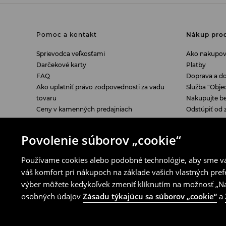
Pomoc a kontakt
Nákup prod
Sprievodca veľkosťami
Ako nakupov
Darčekové karty
Platby
FAQ
Doprava a d
Ako uplatniť právo zodpovednosti za vadu
Služba "Obje
tovaru
Nakupujte b
Ceny v kamenných predajniach
Odstúpiť od 
Kamenné obchody
Povolenie súborov „cookie“
Právne záležitosti
LPP
Používame cookies alebo podobné technológie, aby sme vám
Odstúpenie spotrebiteľa od zmluvy
O nás
váš komfort pri nákupoch na základe vašich vlastných pref
Formulár na odstúpenie od zmluvy
Blog House
výber môžete kedykoľvek zmeniť kliknutím na možnosť „Nas
Vyhlásenie o zhode EÚ
Kariéra
Informácie o digitálnej dostupnosti
osobných údajov
Zásadu týkajúcu sa súborov „cookie“
a