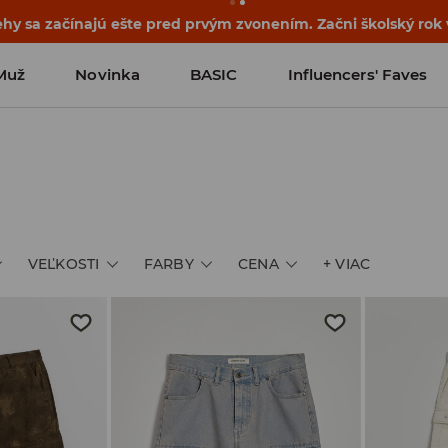
ehy sa začínajú ešte pred prvým zvonením. Začni školský rok
Muž
Novinka
BASIC
Influencers' Faves
VEĽKOSTI
FARBY
CENA
+
VIAC