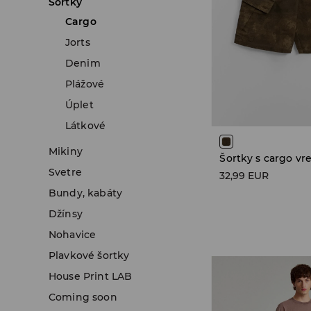
Šortky
Cargo
Jorts
Denim
Plážové
Úplet
Látkové
Mikiny
Šortky s cargo vr
Svetre
32,99 EUR
Bundy, kabáty
Džínsy
Nohavice
Plavkové šortky
House Print LAB
Coming soon