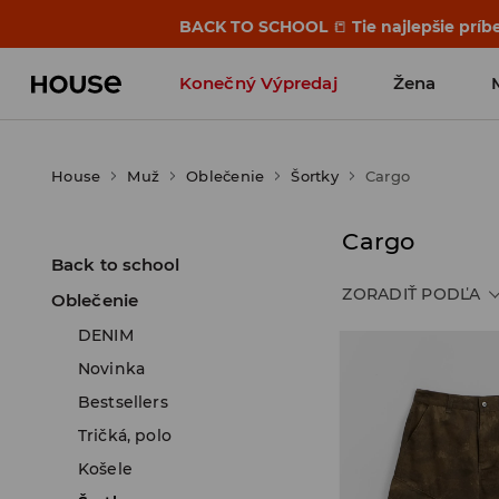
BACK TO SCHOOL
📒
Tie najlepšie príb
Konečný Výpredaj
Žena
House
Muž
Oblečenie
Šortky
Cargo
Cargo
Back to school
ZORADIŤ PODĽA
Oblečenie
DENIM
Novinka
Bestsellers
Tričká, polo
Košele