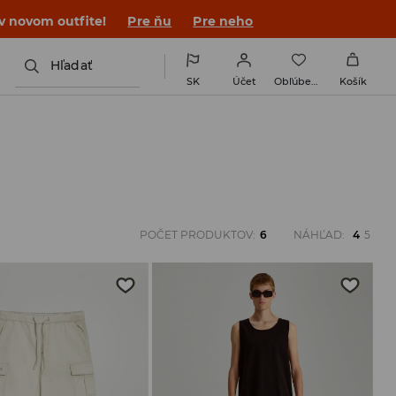
 v novom outfite!
Pre ňu
Pre neho
Hľadať
SK
Účet
Obľúbené
Košík
POČET PRODUKTOV
:
6
NÁHĽAD
:
4
5