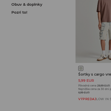
Obuv & doplnky
Pozri to!
Šortky s cargo vr
5,99 EUR
Pôvodná cena
29,99 EUR
Najnižšia cena za 30 dní 
6,99 EUR
VÝPREDAJ
LOW IN 