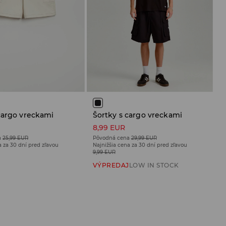
cargo vreckami
Šortky s cargo vreckami
8,99 EUR
a
25,99 EUR
Pôvodná cena
29,99 EUR
a za 30 dní pred zľavou
Najnižšia cena za 30 dní pred zľavou
9,99 EUR
J
VÝPREDAJ
LOW IN STOCK