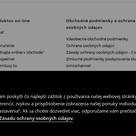
uktov on-line
Obchodné podmienky a ochrana
osobných údajov
ať
Všeobecné obchodné podmienky
oručenie
Ochrana osobných údajov
dnajte online v obchode"
Zásady ochrany osobných údajov - Co
ezpečne!
Zmluvné podmienky poskytovania sl
zmluvy tu
omnichannel
Nastavenie cookie
 poskytli čo najlepší zážitok z používania našej webovej stránk
erencií, zvykov a prispôsobenie zobrazenia našej ponuky individu
tavenia“. Ak sa chcete dozvedieť viac, odporúčame vám prečítať
Zásadu ochrany osobných údajov
.