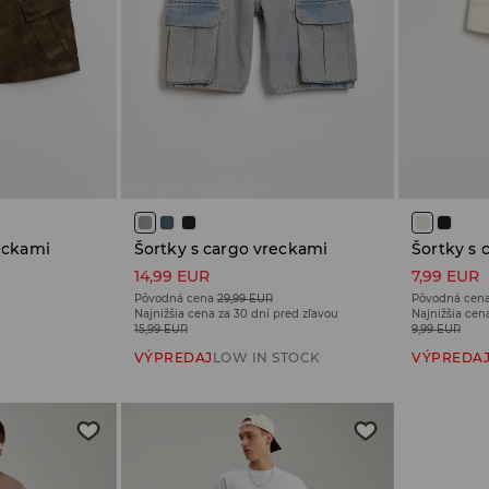
eckami
Šortky s cargo vreckami
Šortky s 
14,99 EUR
7,99 EUR
Pôvodná cena
29,99 EUR
Pôvodná cen
Najnižšia cena za 30 dní pred zľavou
Najnižšia cen
15,99 EUR
9,99 EUR
VÝPREDAJ
LOW IN STOCK
VÝPREDA