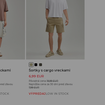
eckami
Šortky s cargo vreckami
6,99 EUR
Pôvodná cena
19,99 EUR
pred zľavou
Najnižšia cena za 30 dní pred zľavou
7,99 EUR
STOCK
VÝPREDAJ
LOW IN STOCK