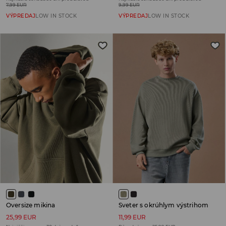
7,99 EUR
9,99 EUR
VÝPREDAJ
LOW IN STOCK
VÝPREDAJ
LOW IN STOCK
Oversize mikina
Sveter s okrúhlym výstrihom
25,99 EUR
11,99 EUR