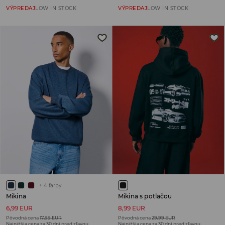
VÝPREDAJ
LOW IN STOCK
VÝPREDAJ
LOW IN STOCK
+
4
farby
Mikina
Mikina s potlačou
6,99 EUR
8,99 EUR
Pôvodná cena
17,99 EUR
Pôvodná cena
29,99 EUR
Najnižšia cena za 30 dní pred zľavou
Najnižšia cena za 30 dní pred zľavou