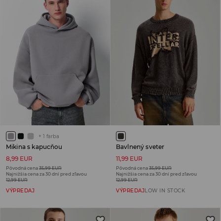
+
1
farba
Mikina s kapucňou
Bavlnený sveter
8,99 EUR
11,99 EUR
Pôvodná cena
35,99 EUR
Pôvodná cena
35,99 EUR
Najnižšia cena za 30 dní pred zľavou
Najnižšia cena za 30 dní pred zľavou
12,99 EUR
12,99 EUR
VÝPREDAJ
VÝPREDAJ
LOW IN STOCK