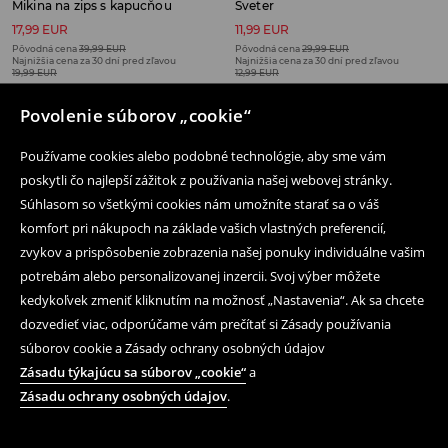
Mikina na zips s kapucňou
Sveter
17,99 EUR
11,99 EUR
Pôvodná cena
39,99 EUR
Pôvodná cena
29,99 EUR
Najnižšia cena za 30 dní pred zľavou
Najnižšia cena za 30 dní pred zľavou
19,99 EUR
12,99 EUR
VÝPREDAJ
LOW IN STOCK
VÝPREDAJ
LOW IN STOCK
Povolenie súborov „cookie“
Používame cookies alebo podobné technológie, aby sme vám
poskytli čo najlepší zážitok z používania našej webovej stránky.
Súhlasom so všetkými cookies nám umožníte starať sa o váš
Následujte nás
komfort pri nákupoch na základe vašich vlastných preferencií,
zvykov a prispôsobenie zobrazenia našej ponuky individuálne vašim
potrebám alebo personalizovanej inzercii. Svoj výber môžete
Pomoc a kontakt
kedykoľvek zmeniť kliknutím na možnosť „Nastavenia“. Ak sa chcete
dozvedieť viac, odporúčame vám prečítať si Zásady používania
Nákup produktov on-line
súborov cookie a Zásady ochrany osobných údajov
Obchodné podmienky a ochrana osobných údajov
Zásadu týkajúcu sa súborov „cookie“
a
Zásadu ochrany osobných údajov
.
Právne záležitosti