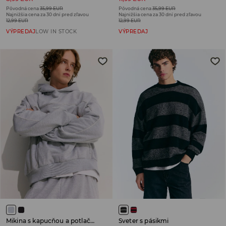
Pôvodná cena
35,99 EUR
Pôvodná cena
35,99 EUR
Najnižšia cena za 30 dní pred zľavou
Najnižšia cena za 30 dní pred zľavou
12,99 EUR
12,99 EUR
VÝPREDAJ
LOW IN STOCK
VÝPREDAJ
Mikina s kapucňou a potlačou
Sveter s pásikmi