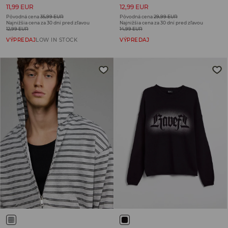
11,99 EUR
12,99 EUR
Pôvodná cena
35,99 EUR
Pôvodná cena
29,99 EUR
Najnižšia cena za 30 dní pred zľavou
Najnižšia cena za 30 dní pred zľavou
12,99 EUR
14,99 EUR
VÝPREDAJ
LOW IN STOCK
VÝPREDAJ