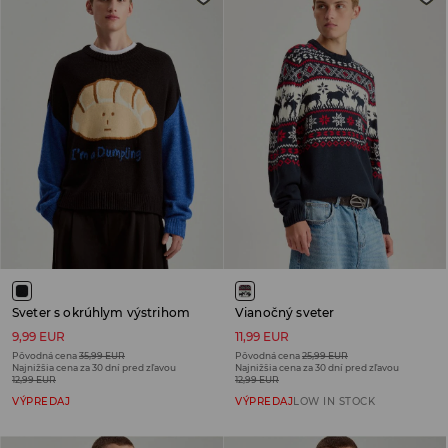
Sveter s okrúhlym výstrihom
Vianočný sveter
9,99 EUR
11,99 EUR
Pôvodná cena
35,99 EUR
Pôvodná cena
25,99 EUR
Najnižšia cena za 30 dní pred zľavou
Najnižšia cena za 30 dní pred zľavou
12,99 EUR
12,99 EUR
VÝPREDAJ
VÝPREDAJ
LOW IN STOCK