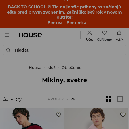
BACK TO SCHOOL
📒
Tie najlepšie príbehy sa začínajú
ešte pred prvým zvonením. Začni školský rok v novom
outfite!
Pre ňu
Pre neho
Obľúbené
Účet
Košík
Hľadať
House
Muž
Oblečenie
Mikiny, svetre
Filtry
PRODUKTY
:
26