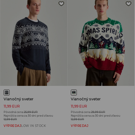
Vianočný sveter
Vianočný sveter
11,99 EUR
11,99 EUR
Pôvodná cena
25,99 EUR
Pôvodná cena
29,99 EUR
Najnižšia cena za 30 dní pred zľavou
Najnižšia cena za 30 dní pred zľavou
12,99 EUR
12,99 EUR
VÝPREDAJ
LOW IN STOCK
VÝPREDAJ