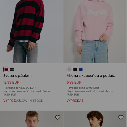
Sveter s pásikmi
Mikina s kapucňou a potlačou
12,99 EUR
6,99 EUR
Pôvodná cena
29,99 EUR
Pôvodná cena
29,99 EUR
Najnižšia cena za 30 dní pred zľavou
Najnižšia cena za 30 dní pred zľavou
19,99 EUR
17,99 EUR
VÝPREDAJ
LOW IN STOCK
VÝPREDAJ