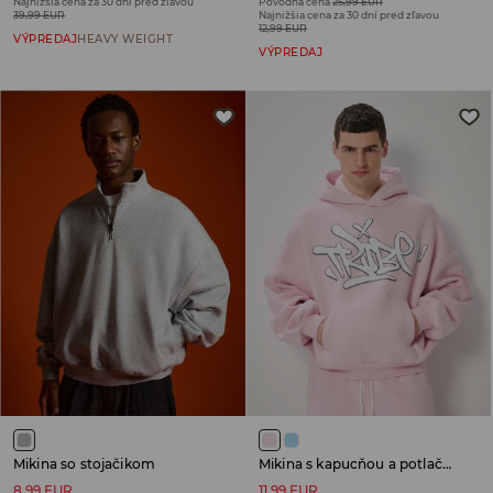
Najnižšia cena za 30 dní pred zľavou
Pôvodná cena
25,99 EUR
39,99 EUR
Najnižšia cena za 30 dní pred zľavou
12,99 EUR
VÝPREDAJ
HEAVY WEIGHT
VÝPREDAJ
Mikina so stojačikom
Mikina s kapucňou a potlačou
8,99 EUR
11,99 EUR