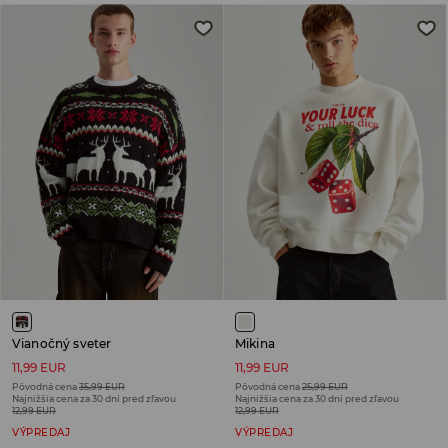
Vianočný sveter
Mikina
11,99 EUR
11,99 EUR
Pôvodná cena
35,99 EUR
Pôvodná cena
25,99 EUR
Najnižšia cena za 30 dní pred zľavou
Najnižšia cena za 30 dní pred zľavou
12,99 EUR
12,99 EUR
VÝPREDAJ
VÝPREDAJ