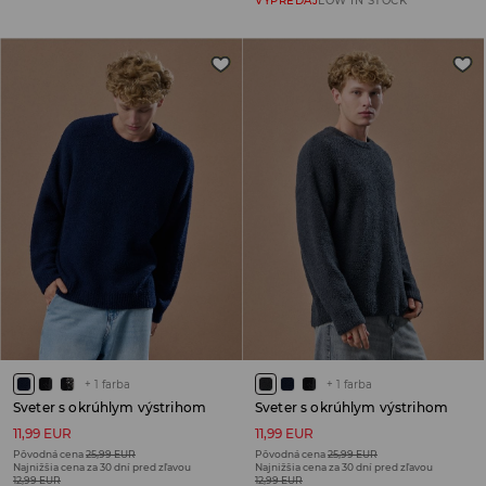
VÝPREDAJ
LOW IN STOCK
+
1
farba
+
1
farba
Sveter s okrúhlym výstrihom
Sveter s okrúhlym výstrihom
11,99 EUR
11,99 EUR
Pôvodná cena
25,99 EUR
Pôvodná cena
25,99 EUR
Najnižšia cena za 30 dní pred zľavou
Najnižšia cena za 30 dní pred zľavou
12,99 EUR
12,99 EUR