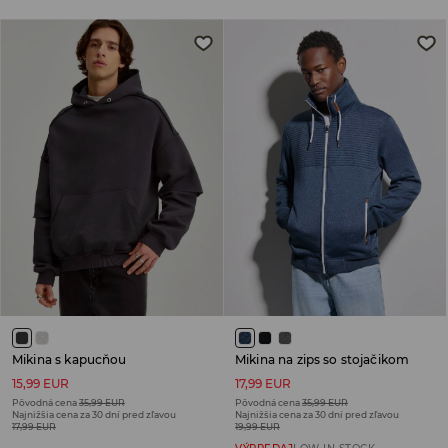
Mikina s kapucňou
Mikina na zips so stojačikom
15,99 EUR
17,99 EUR
Pôvodná cena
35,99 EUR
Pôvodná cena
35,99 EUR
Najnižšia cena za 30 dní pred zľavou
Najnižšia cena za 30 dní pred zľavou
17,99 EUR
19,99 EUR