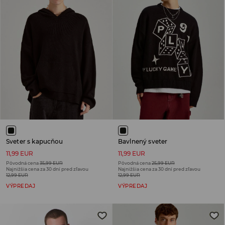
Sveter s kapucňou
Bavlnený sveter
11,99 EUR
11,99 EUR
Pôvodná cena
35,99 EUR
Pôvodná cena
25,99 EUR
Najnižšia cena za 30 dní pred zľavou
Najnižšia cena za 30 dní pred zľavou
12,99 EUR
12,99 EUR
VÝPREDAJ
VÝPREDAJ