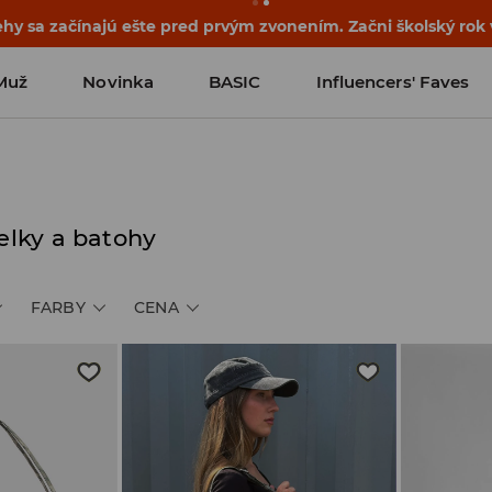
ehy sa začínajú ešte pred prvým zvonením. Začni školský rok
Muž
Novinka
BASIC
Influencers' Faves
lky a batohy
FARBY
CENA