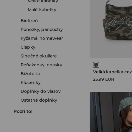
Veľké kabelky
Malé kabelky
Bielizeň
Ponožky, pančuchy
Pyžamá, homewear
Čiapky
Slnečné okuliare
Peňaženky, opasky
Veľká kabelka cez
Bižutéria
25,99 EUR
Kľúčenky
Doplňky do vlasov
Ostatné doplnky
Pozri to!