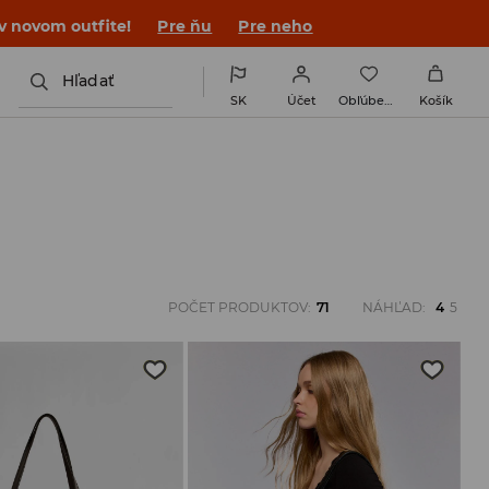
 v novom outfite!
Pre ňu
Pre neho
Hľadať
SK
Účet
Obľúbené
Košík
POČET PRODUKTOV
:
71
NÁHĽAD
:
4
5