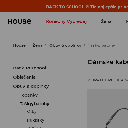
BACK TO SCHOOL
📒
Tie najlepšie príb
Konečný Výpredaj
Žena
House
Žena
Obuv & doplnky
Tašky, batohy
Dámske kabe
Back to school
Oblečenie
ZORADIŤ PODĽA
Obuv & doplnky
Topánky
Tašky, batohy
Vaky
Ruksaky