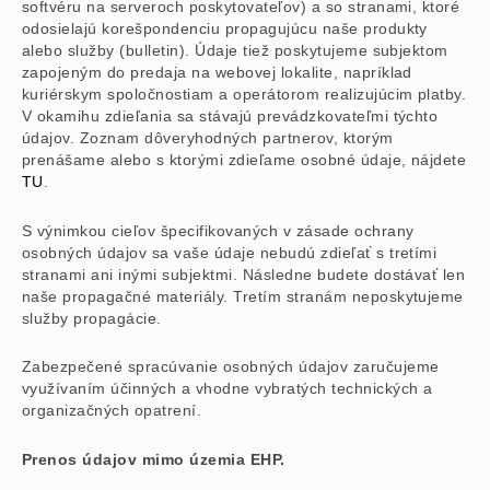
softvéru na serveroch poskytovateľov) a so stranami, ktoré
odosielajú korešpondenciu propagujúcu naše produkty
alebo služby (bulletin). Údaje tiež poskytujeme subjektom
zapojeným do predaja na webovej lokalite, napríklad
kuriérskym spoločnostiam a operátorom realizujúcim platby.
V okamihu zdieľania sa stávajú prevádzkovateľmi týchto
údajov. Zoznam dôveryhodných partnerov, ktorým
prenášame alebo s ktorými zdieľame osobné údaje, nájdete
TU
.
S výnimkou cieľov špecifikovaných v zásade ochrany
osobných údajov sa vaše údaje nebudú zdieľať s tretími
stranami ani inými subjektmi. Následne budete dostávať len
naše propagačné materiály. Tretím stranám neposkytujeme
služby propagácie.
Zabezpečené spracúvanie osobných údajov zaručujeme
využívaním účinných a vhodne vybratých technických a
organizačných opatrení.
Prenos údajov mimo územia EHP.