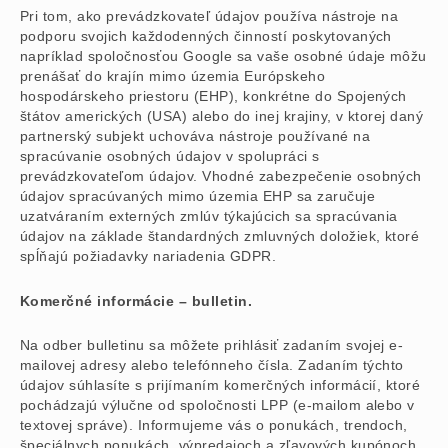
Pri tom, ako prevádzkovateľ údajov používa nástroje na
podporu svojich každodenných činností poskytovaných
napríklad spoločnosťou Google sa vaše osobné údaje môžu
prenášať do krajín mimo územia Európskeho
hospodárskeho priestoru (EHP), konkrétne do Spojených
štátov amerických (USA) alebo do inej krajiny, v ktorej daný
partnerský subjekt uchováva nástroje používané na
spracúvanie osobných údajov v spolupráci s
prevádzkovateľom údajov. Vhodné zabezpečenie osobných
údajov spracúvaných mimo územia EHP sa zaručuje
uzatváraním externých zmlúv týkajúcich sa spracúvania
údajov na základe štandardných zmluvných doložiek, ktoré
spĺňajú požiadavky nariadenia GDPR.
Komerčné informácie – bulletin.
Na odber bulletinu sa môžete prihlásiť zadaním svojej e-
mailovej adresy alebo telefónneho čísla. Zadaním týchto
údajov súhlasíte s prijímaním komerčných informácií, ktoré
pochádzajú výlučne od spoločnosti LPP (e-mailom alebo v
textovej správe). Informujeme vás o ponukách, trendoch,
špeciálnych ponukách, výpredajoch a zľavových kupónoch