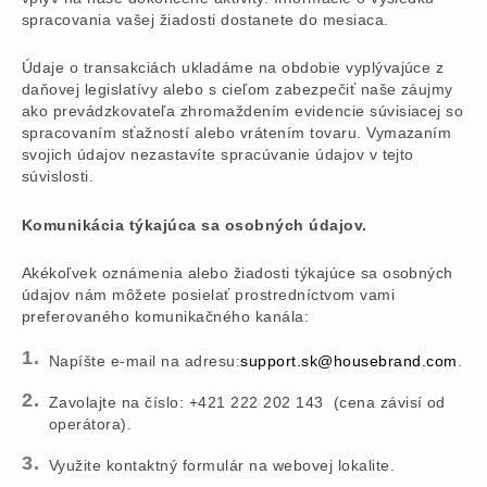
spracovania vašej žiadosti dostanete do mesiaca.
Údaje o transakciách ukladáme na obdobie vyplývajúce z
daňovej legislatívy alebo s cieľom zabezpečiť naše záujmy
ako prevádzkovateľa zhromaždením evidencie súvisiacej so
spracovaním sťažností alebo vrátením tovaru. Vymazaním
svojich údajov nezastavíte spracúvanie údajov v tejto
súvislosti.
Komunikácia týkajúca sa osobných údajov.
Akékoľvek oznámenia alebo žiadosti týkajúce sa osobných
údajov nám môžete posielať prostredníctvom vami
preferovaného komunikačného kanála:
Napíšte e-mail na adresu:
support.sk@housebrand.com
.
Zavolajte na číslo: +421 222 202 143 (cena závisí od
operátora).
Využite kontaktný formulár na webovej lokalite.