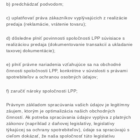
b) predchádzať podvodom;
c) uplatňovať práva zákazníkov vyplývajúcich z realizácie
predaja (reklamácie, vrátenie tovaru);
d) dôsledne plniť povinnosti spoločnosti LPP súvisiace s
realizáciou predaja (dokumentovanie transakcií a ukladanie
taxovej dokumentácie);
e) plniť právne nariadenia vzťahujúce sa na obchodné
činnosti spoločnosti LPP, konkrétne v súvislosti s právami
spotrebiteľov a ochranou osobných údajov;
f) zaručiť nároky spoločnosti LPP;
Právnym základom spracúvania vašich údajov je legitímny
záujem, ktorým je optimalizácia našich obchodných
činností. Ak potreba spracúvania údajov vyplýva z platných
zákonov (napríklad z daňovej legislatívy, legislatívy
týkajúcej sa ochrany spotrebiteľov), údaje sa spracúvajú s
cieľom dokázať, že naša spoločnosť túto legislatívu