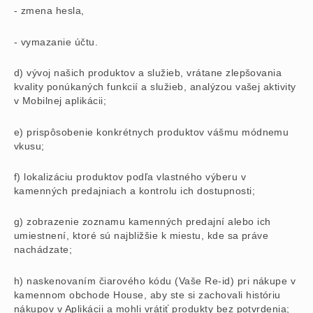
- zmena hesla,
- vymazanie účtu.
d) vývoj našich produktov a služieb, vrátane zlepšovania
kvality ponúkaných funkcií a služieb, analýzou vašej aktivity
v Mobilnej aplikácii;
e) prispôsobenie konkrétnych produktov vášmu módnemu
vkusu;
f) lokalizáciu produktov podľa vlastného výberu v
kamenných predajniach a kontrolu ich dostupnosti;
g) zobrazenie zoznamu kamenných predajní alebo ich
umiestnení, ktoré sú najbližšie k miestu, kde sa práve
nachádzate;
h) naskenovaním čiarového kódu (Vaše Re-id) pri nákupe v
kamennom obchode House, aby ste si zachovali históriu
nákupov v Aplikácii a mohli vrátiť produkty bez potvrdenia;