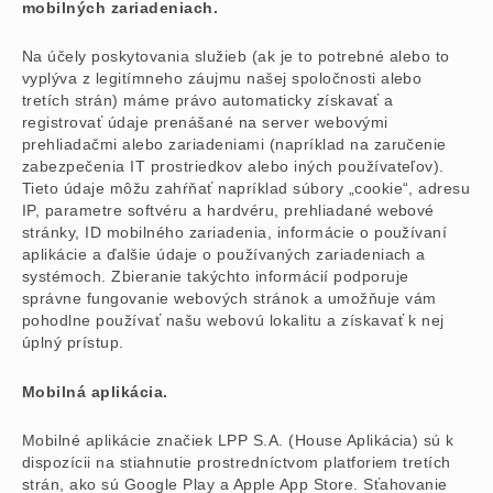
mobilných zariadeniach.
Na účely poskytovania služieb (ak je to potrebné alebo to
vyplýva z legitímneho záujmu našej spoločnosti alebo
tretích strán) máme právo automaticky získavať a
registrovať údaje prenášané na server webovými
prehliadačmi alebo zariadeniami (napríklad na zaručenie
zabezpečenia IT prostriedkov alebo iných používateľov).
Tieto údaje môžu zahŕňať napríklad súbory „cookie“, adresu
IP, parametre softvéru a hardvéru, prehliadané webové
stránky, ID mobilného zariadenia, informácie o používaní
aplikácie a ďalšie údaje o používaných zariadeniach a
systémoch. Zbieranie takýchto informácií podporuje
správne fungovanie webových stránok a umožňuje vám
pohodlne používať našu webovú lokalitu a získavať k nej
úplný prístup.
Mobilná aplikácia.
Mobilné aplikácie značiek LPP S.A. (House Aplikácia) sú k
dispozícii na stiahnutie prostredníctvom platforiem tretích
strán, ako sú Google Play a Apple App Store. Sťahovanie