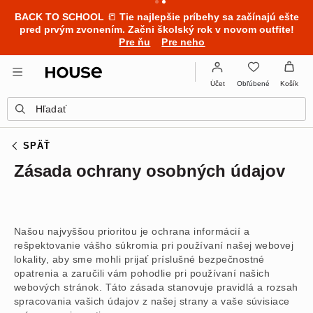
BACK TO SCHOOL
📒
Tie najlepšie príbehy sa začínajú ešte
pred prvým zvonením. Začni školský rok v novom outfite!
Pre ňu
Pre neho
Obľúbené
Účet
Košík
Hľadať
SPÄŤ
Zásada ochrany osobných údajov
Našou najvyššou prioritou je ochrana informácií a
rešpektovanie vášho súkromia pri používaní našej webovej
lokality, aby sme mohli prijať príslušné bezpečnostné
opatrenia a zaručili vám pohodlie pri používaní našich
webových stránok. Táto zásada stanovuje pravidlá a rozsah
spracovania vašich údajov z našej strany a vaše súvisiace