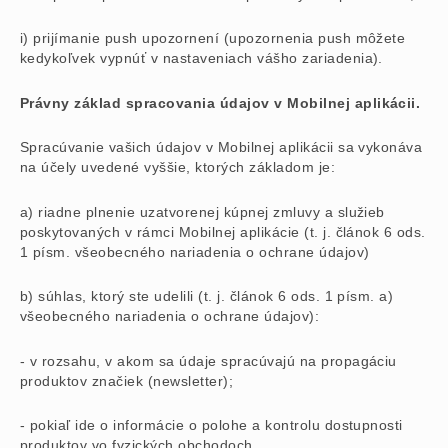
i) prijímanie push upozornení (upozornenia push môžete
kedykoľvek vypnúť v nastaveniach vášho zariadenia).
Právny základ spracovania údajov v Mobilnej aplikácii.
Spracúvanie vašich údajov v Mobilnej aplikácii sa vykonáva
na účely uvedené vyššie, ktorých základom je:
a) riadne plnenie uzatvorenej kúpnej zmluvy a služieb
poskytovaných v rámci Mobilnej aplikácie (t. j. článok 6 ods.
1 písm. všeobecného nariadenia o ochrane údajov)
b) súhlas, ktorý ste udelili (t. j. článok 6 ods. 1 písm. a)
všeobecného nariadenia o ochrane údajov):
- v rozsahu, v akom sa údaje spracúvajú na propagáciu
produktov značiek (newsletter);
- pokiaľ ide o informácie o polohe a kontrolu dostupnosti
produktov vo fyzických obchodoch,