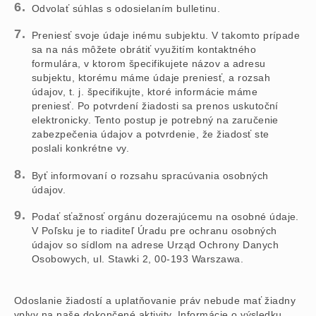
Odvolať súhlas s odosielaním bulletinu.
Preniesť svoje údaje inému subjektu. V takomto prípade
sa na nás môžete obrátiť využitím kontaktného
formulára, v ktorom špecifikujete názov a adresu
subjektu, ktorému máme údaje preniesť, a rozsah
údajov, t. j. špecifikujte, ktoré informácie máme
preniesť. Po potvrdení žiadosti sa prenos uskutoční
elektronicky. Tento postup je potrebný na zaručenie
zabezpečenia údajov a potvrdenie, že žiadosť ste
poslali konkrétne vy.
Byť informovaní o rozsahu spracúvania osobných
údajov.
Podať sťažnosť orgánu dozerajúcemu na osobné údaje.
V Poľsku je to riaditeľ Úradu pre ochranu osobných
údajov so sídlom na adrese Urząd Ochrony Danych
Osobowych, ul. Stawki 2, 00-193 Warszawa.
Odoslanie žiadostí a uplatňovanie práv nebude mať žiadny
vplyv na naše dokončené aktivity. Informácie o výsledku