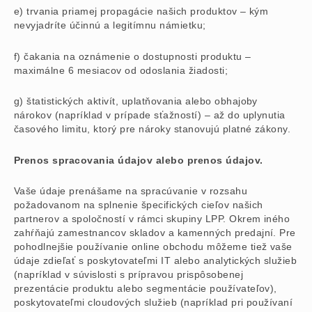
e) trvania priamej propagácie našich produktov – kým
nevyjadríte účinnú a legitímnu námietku;
f) čakania na oznámenie o dostupnosti produktu –
maximálne 6 mesiacov od odoslania žiadosti;
g) štatistických aktivít, uplatňovania alebo obhajoby
nárokov (napríklad v prípade sťažností) – až do uplynutia
časového limitu, ktorý pre nároky stanovujú platné zákony.
Prenos spracovania údajov alebo prenos údajov.
Vaše údaje prenášame na spracúvanie v rozsahu
požadovanom na splnenie špecifických cieľov našich
partnerov a spoločností v rámci skupiny LPP. Okrem iného
zahŕňajú zamestnancov skladov a kamenných predajní. Pre
pohodlnejšie používanie online obchodu môžeme tiež vaše
údaje zdieľať s poskytovateľmi IT alebo analytických služieb
(napríklad v súvislosti s prípravou prispôsobenej
prezentácie produktu alebo segmentácie používateľov),
poskytovateľmi cloudových služieb (napríklad pri používaní