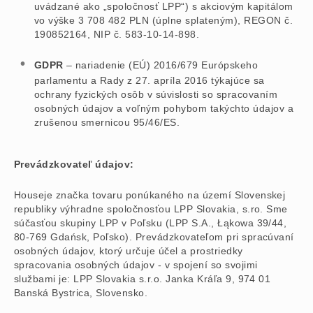
uvádzané ako „spoločnosť LPP“) s akciovým kapitálom
vo výške 3 708 482 PLN (úplne splateným), REGON č.
190852164, NIP č. 583-10-14-898.
GDPR
– nariadenie (EÚ) 2016/679 Európskeho
parlamentu a Rady z 27. apríla 2016 týkajúce sa
ochrany fyzických osôb v súvislosti so spracovaním
osobných údajov a voľným pohybom takýchto údajov a
zrušenou smernicou 95/46/ES.
Prevádzkovateľ údajov:
Houseje značka tovaru ponúkaného na území Slovenskej
republiky výhradne spoločnosťou LPP Slovakia, s.ro. Sme
súčasťou skupiny LPP v Poľsku (LPP S.A., Łąkowa 39/44,
80-769 Gdańsk, Poľsko). Prevádzkovateľom pri spracúvaní
osobných údajov, ktorý určuje účel a prostriedky
spracovania osobných údajov - v spojení so svojimi
službami je: LPP Slovakia s.r.o. Janka Kráľa 9, 974 01
Banská Bystrica, Slovensko.