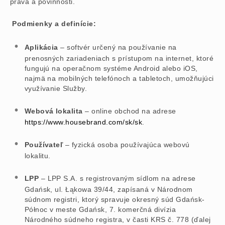
práva a povinnosti.
Podmienky a definície:
Aplikácia
– softvér určený na používanie na
prenosných zariadeniach s prístupom na internet, ktoré
fungujú na operačnom systéme Android alebo iOS,
najmä na mobilných telefónoch a tabletoch, umožňujúci
využívanie Služby.
Webová lokalita
– online obchod na adrese
https://www.housebrand.com/sk/sk
.
Používateľ
– fyzická osoba používajúca webovú
lokalitu.
LPP
– LPP S.A. s registrovaným sídlom na adrese
Gdańsk, ul. Łąkowa 39/44, zapísaná v Národnom
súdnom registri, ktorý spravuje okresný súd Gdańsk-
Północ v meste Gdańsk, 7. komerčná divízia
Národného súdneho registra, v časti KRS č. 778 (ďalej