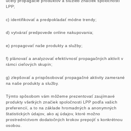
účely propagácie produktov a služieb značiek spoločnosti
LPP;
c) identifikovať a predpokladať módne trendy;
d) vytvárať predpovede online nakupovania;
e) propagovať naše produkty a služby;
f) plánovať a analyzovať efektívnosť propagačných aktivít v
rámci cieľových skupín;
g) zlepšovať a prispôsobovať propagačné aktivity zamerané
na naše produkty a služby.
Týmto spôsobom vám môžeme prezentovať zaujímavé
produkty všetkých značiek spoločnosti LPP podľa vašich
preferencií, a to na základe hromadných a anonymných
štatistických údajov, ako aj údajov, ktoré možno
prostredníctvom dodatočných krokov prepojiť s konkrétnou
osobou.