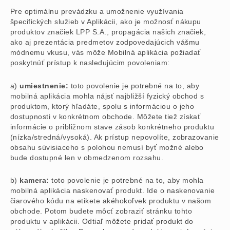
Pre optimálnu prevádzku a umožnenie využívania
špecifických služieb v Aplikácii, ako je možnosť nákupu
produktov značiek LPP S.A., propagácia našich značiek,
ako aj prezentácia predmetov zodpovedajúcich vášmu
módnemu vkusu, vás môže Mobilná aplikácia požiadať
poskytnúť prístup k nasledujúcim povoleniam:
a)
umiestnenie:
toto povolenie je potrebné na to, aby
mobilná aplikácia mohla nájsť najbližší fyzický obchod s
produktom, ktorý hľadáte, spolu s informáciou o jeho
dostupnosti v konkrétnom obchode. Môžete tiež získať
informácie o približnom stave zásob konkrétneho produktu
(nízka/stredná/vysoká). Ak prístup nepovolíte, zobrazovanie
obsahu súvisiaceho s polohou nemusí byť možné alebo
bude dostupné len v obmedzenom rozsahu.
b)
kamera:
toto povolenie je potrebné na to, aby mohla
mobilná aplikácia naskenovať produkt. Ide o naskenovanie
čiarového kódu na etikete akéhokoľvek produktu v našom
obchode. Potom budete môcť zobraziť stránku tohto
produktu v aplikácii. Odtiaľ môžete pridať produkt do