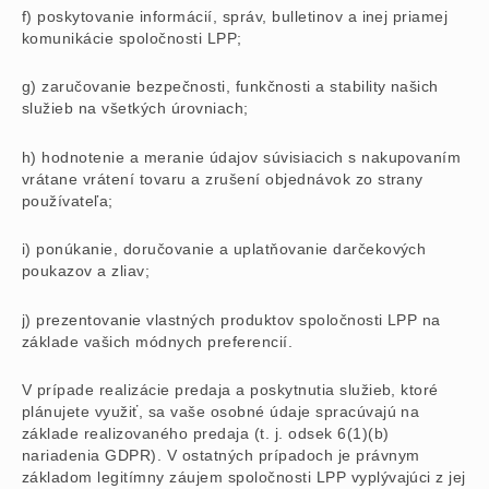
f) poskytovanie informácií, správ, bulletinov a inej priamej
komunikácie spoločnosti LPP;
g) zaručovanie bezpečnosti, funkčnosti a stability našich
služieb na všetkých úrovniach;
h) hodnotenie a meranie údajov súvisiacich s nakupovaním
vrátane vrátení tovaru a zrušení objednávok zo strany
používateľa;
i) ponúkanie, doručovanie a uplatňovanie darčekových
poukazov a zliav;
j) prezentovanie vlastných produktov spoločnosti LPP na
základe vašich módnych preferencií.
V prípade realizácie predaja a poskytnutia služieb, ktoré
plánujete využiť, sa vaše osobné údaje spracúvajú na
základe realizovaného predaja (t. j. odsek 6(1)(b)
nariadenia GDPR). V ostatných prípadoch je právnym
základom legitímny záujem spoločnosti LPP vyplývajúci z jej