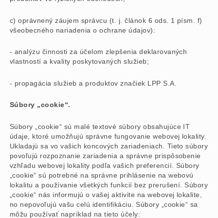
c) oprávnený záujem správcu (t. j. článok 6 ods. 1 písm. f)
všeobecného nariadenia o ochrane údajov):
- analýzu činnosti za účelom zlepšenia deklarovaných
vlastností a kvality poskytovaných služieb;
- propagácia služieb a produktov značiek LPP S.A.
Súbory „cookie“.
Súbory „cookie“ sú malé textové súbory obsahujúce IT
údaje, ktoré umožňujú správne fungovanie webovej lokality.
Ukladajú sa vo vašich koncových zariadeniach. Tieto súbory
povoľujú rozpoznanie zariadenia a správne prispôsobenie
vzhľadu webovej lokality podľa vašich preferencií. Súbory
„cookie“ sú potrebné na správne prihlásenie na webovú
lokalitu a používanie všetkých funkcií bez prerušení. Súbory
„cookie“ nás informujú o vašej aktivite na webovej lokalite,
no nepovoľujú vašu celú identifikáciu. Súbory „cookie“ sa
môžu používať napríklad na tieto účely: