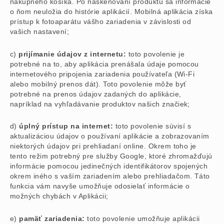
nákupného košíka. Po naskenovaní produktu sa informácie
o ňom neuložia do histórie aplikácií. Mobilná aplikácia získa
prístup k fotoaparátu vášho zariadenia v závislosti od
vašich nastavení;
c)
prijímanie údajov z internetu:
toto povolenie je
potrebné na to, aby aplikácia prenášala údaje pomocou
internetového pripojenia zariadenia používateľa (Wi-Fi
alebo mobilný prenos dát). Toto povolenie môže byť
potrebné na prenos údajov zadaných do aplikácie,
napríklad na vyhľadávanie produktov našich značiek;
d)
úplný prístup na internet:
toto povolenie súvisí s
aktualizáciou údajov o používaní aplikácie a zobrazovaním
niektorých údajov pri prehliadaní online. Okrem toho je
tento režim potrebný pre služby Google, ktoré zhromažďujú
informácie pomocou jedinečných identifikátorov spojených
okrem iného s vaším zariadením alebo prehliadačom. Táto
funkcia vám navyše umožňuje odosielať informácie o
možných chybách v Aplikácii;
e)
pamäť zariadenia:
toto povolenie umožňuje aplikácii