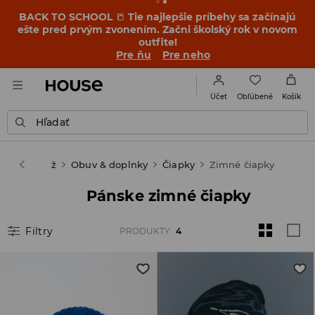
BACK TO SCHOOL
📒
Tie najlepšie príbehy sa začínajú
ešte pred prvým zvonením. Začni školský rok v novom
outfite!
Pre ňu
Pre neho
Obľúbené
Účet
Košík
Hľadať
ouse
Muž
Obuv & doplnky
Čiapky
Zimné čiapky
Pánske zimné čiapky
Filtry
PRODUKTY
:
4