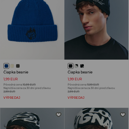
Čiapka beanie
Čiapka beanie
1,99 EUR
1,99 EUR
Pôvodná cena
10,99 EUR
Pôvodná cena
11,99 EUR
Najnižšia cena za 30 dní pred zľavou
Najnižšia cena za 30 dní pred zľavou
2,99 EUR
2,99 EUR
VÝPREDAJ
VÝPREDAJ