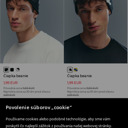
Čiapka beanie
Čiapka beanie
1,99 EUR
1,99 EUR
Pôvodná cena
11,99 EUR
Pôvodná cena
11,99 EUR
Najnižšia cena za 30 dní pred zľavou
Najnižšia cena za 30 dní pred zľavou
2,99 EUR
2,99 EUR
VÝPREDAJ
VÝPREDAJ
Povolenie súborov „cookie“
Používame cookies alebo podobné technológie, aby sme vám
poskytli čo najlepší zážitok z používania našej webovej stránky.