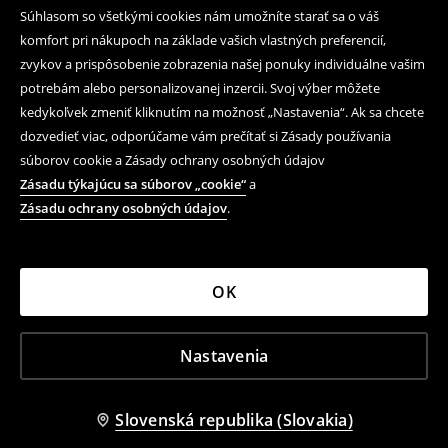
Súhlasom so všetkými cookies nám umožníte starať sa o váš
Následujte nás
komfort pri nákupoch na základe vašich vlastných preferencií,
zvykov a prispôsobenie zobrazenia našej ponuky individuálne vašim
potrebám alebo personalizovanej inzercii. Svoj výber môžete
Pomoc a kontakt
kedykoľvek zmeniť kliknutím na možnosť „Nastavenia“. Ak sa chcete
dozvedieť viac, odporúčame vám prečítať si Zásady používania
Nákup produktov on-line
súborov cookie a Zásady ochrany osobných údajov
Obchodné podmienky a ochrana osobných údajov
Zásadu týkajúcu sa súborov „cookie“
a
Zásadu ochrany osobných údajov
.
Právne záležitosti
LPP
OK
LPP Slovakia, s.r.o., J. Kráľa 9, 974 01 Banská Bystrica,
Nastavenia
IČO: 36 787 507; DIČ: 2022386729; IČ DPH: SK2022386729;
OR OS Banská Bystrica, Odd. S.r.o., vl. č.:13176/S
House ©
2026
. Všetky práva vyhradené.
Slovenská republika (Slovakia)