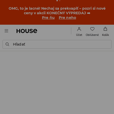
OMG, to je lacné! Nechaj sa prekvapiť – pozri si nové
ceny v akcii KONEČNÝ VÝPREDAJ ➡️
Pre ňu
Pre neho
Obľúbené
Účet
Košík
Hľadať