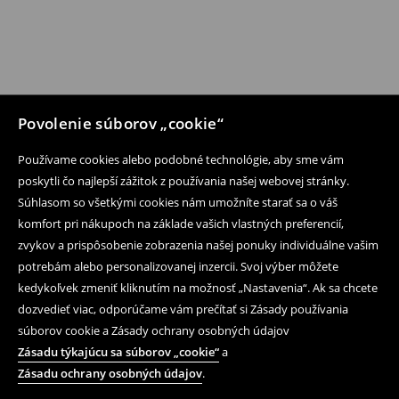
Povolenie súborov „cookie“
Používame cookies alebo podobné technológie, aby sme vám
poskytli čo najlepší zážitok z používania našej webovej stránky.
Súhlasom so všetkými cookies nám umožníte starať sa o váš
Následujte nás
komfort pri nákupoch na základe vašich vlastných preferencií,
zvykov a prispôsobenie zobrazenia našej ponuky individuálne vašim
potrebám alebo personalizovanej inzercii. Svoj výber môžete
Pomoc a kontakt
kedykoľvek zmeniť kliknutím na možnosť „Nastavenia“. Ak sa chcete
dozvedieť viac, odporúčame vám prečítať si Zásady používania
Nákup produktov on-line
súborov cookie a Zásady ochrany osobných údajov
Obchodné podmienky a ochrana osobných údajov
Zásadu týkajúcu sa súborov „cookie“
a
Zásadu ochrany osobných údajov
.
Právne záležitosti