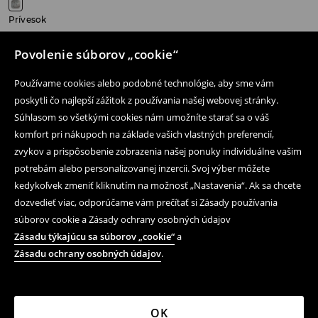
Prívesok
11,99 EUR
Povolenie súborov „cookie“
Používame cookies alebo podobné technológie, aby sme vám
poskytli čo najlepší zážitok z používania našej webovej stránky.
Súhlasom so všetkými cookies nám umožníte starať sa o váš
Následujte nás
komfort pri nákupoch na základe vašich vlastných preferencií,
zvykov a prispôsobenie zobrazenia našej ponuky individuálne vašim
potrebám alebo personalizovanej inzercii. Svoj výber môžete
Pomoc a kontakt
kedykoľvek zmeniť kliknutím na možnosť „Nastavenia“. Ak sa chcete
dozvedieť viac, odporúčame vám prečítať si Zásady používania
Nákup produktov on-line
súborov cookie a Zásady ochrany osobných údajov
Obchodné podmienky a ochrana osobných údajov
Zásadu týkajúcu sa súborov „cookie“
a
Zásadu ochrany osobných údajov
.
Právne záležitosti
LPP
OK