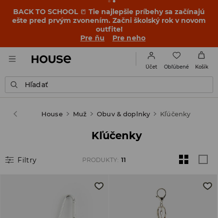
BACK TO SCHOOL
📒
Tie najlepšie príbehy sa začínajú
ešte pred prvým zvonením. Začni školský rok v novom
outfite!
Pre ňu
Pre neho
Obľúbené
Účet
Košík
Hľadať
House
Muž
Obuv & doplnky
Kľúčenky
Kľúčenky
Filtry
PRODUKTY
:
11