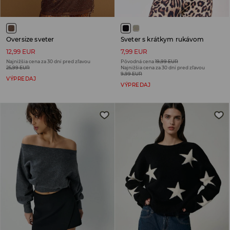
Oversize sveter
Sveter s krátkym rukávom
12,99 EUR
7,99 EUR
Najnižšia cena za 30 dní pred zľavou
Pôvodná cena
19,99 EUR
25,99 EUR
Najnižšia cena za 30 dní pred zľavou
9,99 EUR
VÝPREDAJ
VÝPREDAJ