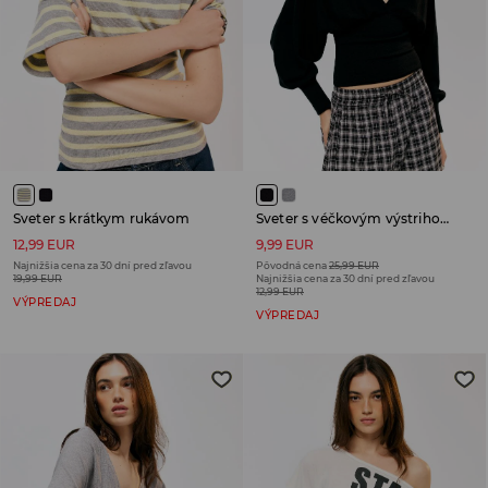
Sveter s krátkym rukávom
Sveter s véčkovým výstrihom
12,99 EUR
9,99 EUR
Najnižšia cena za 30 dní pred zľavou
Pôvodná cena
25,99 EUR
19,99 EUR
Najnižšia cena za 30 dní pred zľavou
12,99 EUR
VÝPREDAJ
VÝPREDAJ