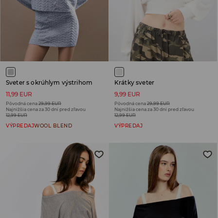
Sveter s okrúhlym výstrihom
Krátky sveter
11,99 EUR
9,99 EUR
Pôvodná cena
29,99 EUR
Pôvodná cena
29,99 EUR
Najnižšia cena za 30 dní pred zľavou
Najnižšia cena za 30 dní pred zľavou
12,99 EUR
12,99 EUR
VÝPREDAJ
WOOL BLEND
VÝPREDAJ