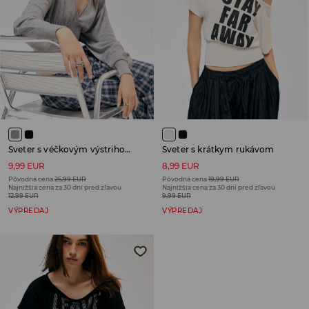
Sveter s véčkovým výstrihom
Sveter s krátkym rukávom
9,99 EUR
8,99 EUR
Pôvodná cena
25,99 EUR
Pôvodná cena
19,99 EUR
Najnižšia cena za 30 dní pred zľavou
Najnižšia cena za 30 dní pred zľavou
12,99 EUR
9,99 EUR
VÝPREDAJ
VÝPREDAJ