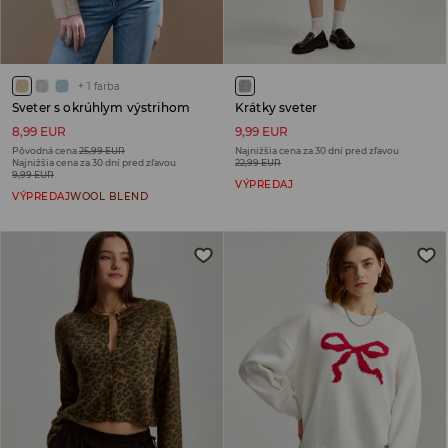
+
1
farba
Sveter s okrúhlym výstrihom
Krátky sveter
8,99 EUR
9,99 EUR
Pôvodná cena
25,99 EUR
Najnižšia cena za 30 dní pred zľavou
Najnižšia cena za 30 dní pred zľavou
22,99 EUR
9,99 EUR
VÝPREDAJ
VÝPREDAJ
WOOL BLEND