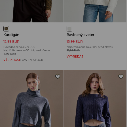
Kardigán
Bavlnený sveter
12,99 EUR
15,99 EUR
Pôvodná cena
35,99 EUR
Najnižšia cena za 30 dní pred zľavou
Najnižšia cena za 30 dní pred zľavou
22,99 EUR
15,99 EUR
VÝPREDAJ
VÝPREDAJ
LOW IN STOCK