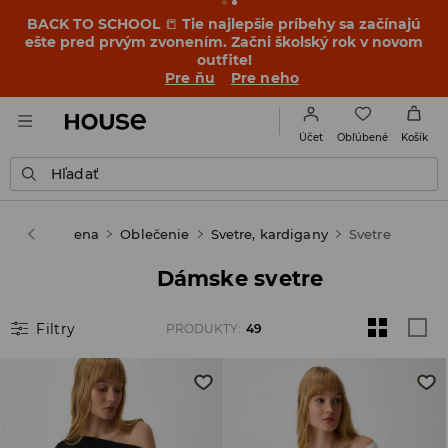
BACK TO SCHOOL
📒
Tie najlepšie príbehy sa začínajú
ešte pred prvým zvonením. Začni školský rok v novom
outfite!
Pre ňu
Pre neho
Obľúbené
Účet
Košík
Hľadať
House
Žena
Oblečenie
Svetre, kardigany
Svetre
Dámske svetre
Filtry
PRODUKTY
:
49