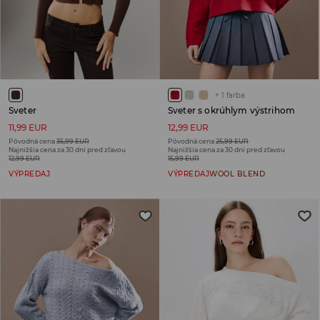
+
1
farba
Sveter
Sveter s okrúhlym výstrihom
11,99 EUR
12,99 EUR
Pôvodná cena
35,99 EUR
Pôvodná cena
25,99 EUR
Najnižšia cena za 30 dní pred zľavou
Najnižšia cena za 30 dní pred zľavou
12,99 EUR
15,99 EUR
VÝPREDAJ
VÝPREDAJ
WOOL BLEND