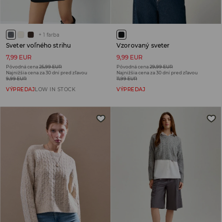
+
1
farba
Sveter voľného strihu
Vzorovaný sveter
7,99 EUR
9,99 EUR
Pôvodná cena
25,99 EUR
Pôvodná cena
29,99 EUR
Najnižšia cena za 30 dní pred zľavou
Najnižšia cena za 30 dní pred zľavou
9,99 EUR
11,99 EUR
VÝPREDAJ
LOW IN STOCK
VÝPREDAJ