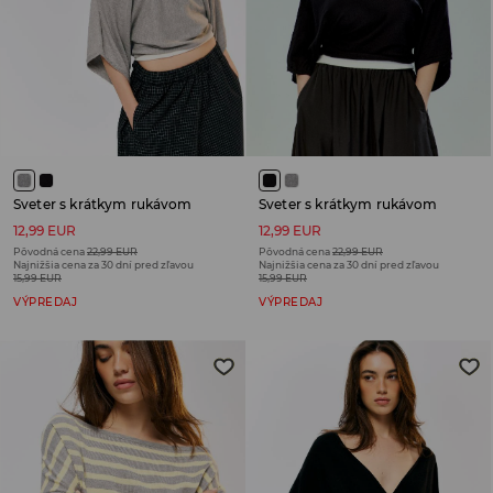
Sveter s krátkym rukávom
Sveter s krátkym rukávom
12,99 EUR
12,99 EUR
Pôvodná cena
22,99 EUR
Pôvodná cena
22,99 EUR
Najnižšia cena za 30 dní pred zľavou
Najnižšia cena za 30 dní pred zľavou
15,99 EUR
15,99 EUR
VÝPREDAJ
VÝPREDAJ