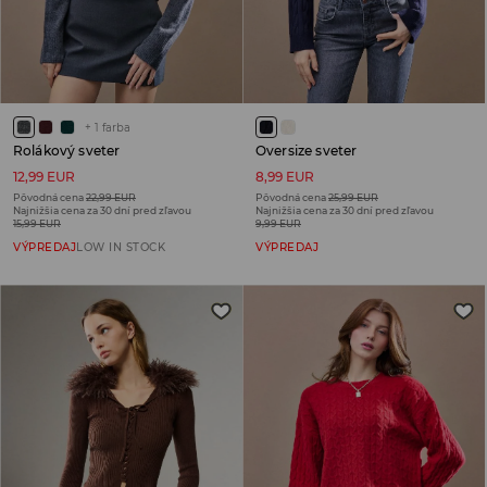
+
1
farba
Rolákový sveter
Oversize sveter
12,99 EUR
8,99 EUR
Pôvodná cena
22,99 EUR
Pôvodná cena
25,99 EUR
Najnižšia cena za 30 dní pred zľavou
Najnižšia cena za 30 dní pred zľavou
15,99 EUR
9,99 EUR
VÝPREDAJ
LOW IN STOCK
VÝPREDAJ