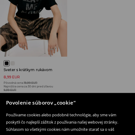
Sveter s krátkym rukávom
8,99 EUR
Pôvodná cena
19,99 EUR
Najnižšia cena za 30 dní pred zľavou
9,99 EUR
VÝPREDAJ
Povolenie súborov „cookie“
Používame cookies alebo podobné technológie, aby sme vám
poskytli čo najlepší zážitok z používania našej webovej stránky.
Súhlasom so všetkými cookies nám umožníte starať sa o váš
Následujte nás