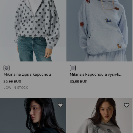
Mikina na zips s kapucňou
Mikina s kapucňou a výšivkou
35,99 EUR
35,99 EUR
LOW IN STOCK