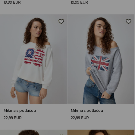
19,99 EUR
19,99 EUR
Mikina s potlačou
Mikina s potlačou
22,99 EUR
22,99 EUR