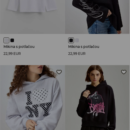
Mikina s potlačou
Mikina s potlačou
22,99 EUR
22,99 EUR