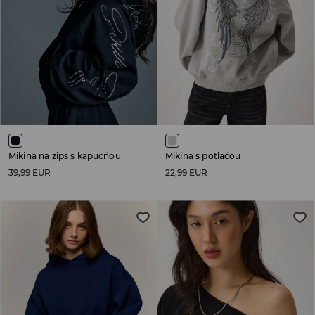
Mikina na zips s kapucňou
Mikina s potlačou
39,99 EUR
22,99 EUR