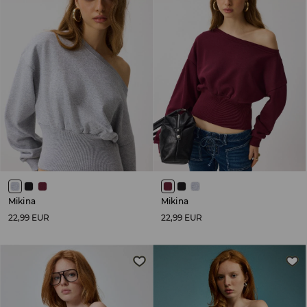
Mikina
Mikina
22,99 EUR
22,99 EUR