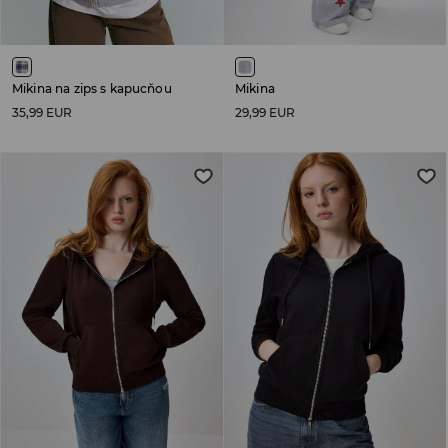
Mikina na zips s kapucňou
Mikina
35,99 EUR
29,99 EUR