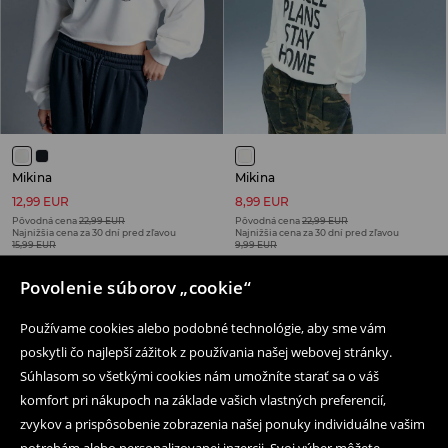
Mikina
Mikina
12,99 EUR
8,99 EUR
Pôvodná cena
22,99 EUR
Pôvodná cena
22,99 EUR
Najnižšia cena za 30 dní pred zľavou
Najnižšia cena za 30 dní pred zľavou
15,99 EUR
9,99 EUR
VÝPREDAJ
VÝPREDAJ
Povolenie súborov „cookie“
Používame cookies alebo podobné technológie, aby sme vám
poskytli čo najlepší zážitok z používania našej webovej stránky.
Súhlasom so všetkými cookies nám umožníte starať sa o váš
Následujte nás
komfort pri nákupoch na základe vašich vlastných preferencií,
zvykov a prispôsobenie zobrazenia našej ponuky individuálne vašim