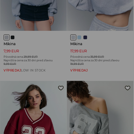
Mikina
Mikina
7,99 EUR
17,99 EUR
Pôvodná cena
29,99 EUR
Pôvodná cena
35,99 EUR
Najnižšia cena za 30 dní pred zľavou
Najnižšia cena za 30 dní pred zľavou
9,99 EUR
19,99 EUR
VÝPREDAJ
LOW IN STOCK
VÝPREDAJ