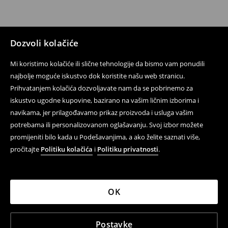
Dozvoli kolačiće
Mi koristimo kolačiće ili slične tehnologije da bismo vam ponudili
najbolje moguće iskustvo dok koristite našu web stranicu.
Prihvatanjem kolačića dozvoljavate nam da se pobrinemo za
iskustvo ugodne kupovine, bazirano na vašim ličnim izborima i
navikama, jer prilagođavamo prikaz proizvoda i usluga vašim
potrebama ili personalizovanom oglašavanju. Svoj izbor možete
promijeniti bilo kada u Podešavanjima, a ako želite saznati više,
pročitajte
Politiku kolačića
i
Politiku privatnosti
.
OK
Postavke