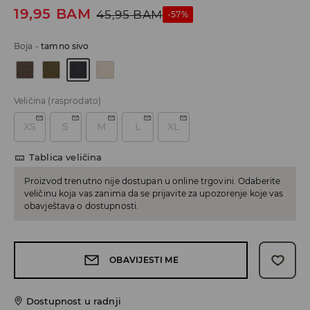
19,95
BAM
45,95
BAM
-57%
Boja
-
tamno sivo
Veličina
(rasprodato)
XS
S
M
L
XL
Tablica veličina
Proizvod trenutno nije dostupan u online trgovini. Odaberite
veličinu koja vas zanima da se prijavite za upozorenje koje vas
obavještava o dostupnosti.
OBAVIJESTI ME
Dostupnost u radnji