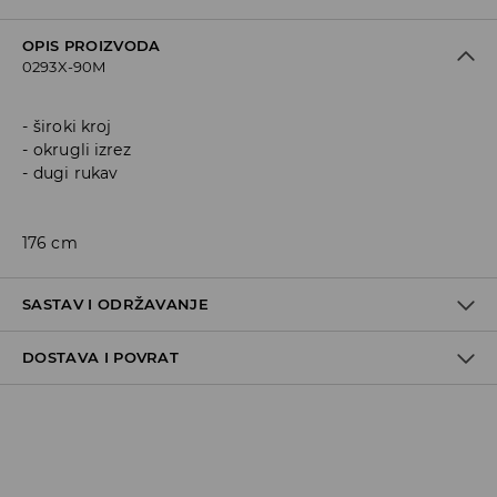
OPIS PROIZVODA
0293X-90M
široki kroj
okrugli izrez
dugi rukav
176 cm
SASTAV I ODRŽAVANJE
DOSTAVA I POVRAT
Materijal I
:
62% ACRYLIC, 38% POLYESTER
MACHINE WASH AT MAX.TEMP. 30° C - MILD PROCESS
Politika dostave
DO NOT BLEACH
Preuzimanje u trgovini
DO NOT TUMBLE DRY
GRATIS