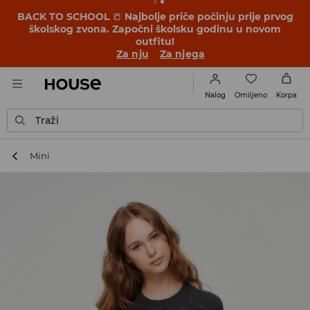
BACK TO SCHOOL
📒
Najbolje priče počinju prije prvog
školskog zvona. Započni školsku godinu u novom
outfitu!
Za nju
Za njega
Omiljeno
Nalog
Korpa
Traži
Mini