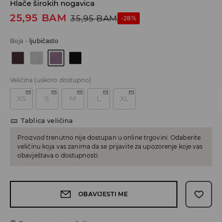
Hlače širokih nogavica
25,95
BAM
35,95
BAM
-28%
Boja
-
ljubičasto
Veličina
(uskoro dostupno)
XS
S
M
L
XL
Tablica veličina
Proizvod trenutno nije dostupan u online trgovini. Odaberite
veličinu koja vas zanima da se prijavite za upozorenje koje vas
obavještava o dostupnosti.
OBAVIJESTI ME