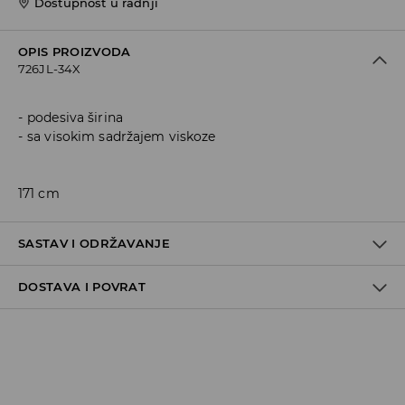
Dostupnost u radnji
OPIS PROIZVODA
726JL-34X
podesiva širina
sa visokim sadržajem viskoze
171 cm
SASTAV I ODRŽAVANJE
DOSTAVA I POVRAT
95% VISCOSE, 5% ELASTANE
Politika dostave
Preuzimanje u trgovini
GRATIS