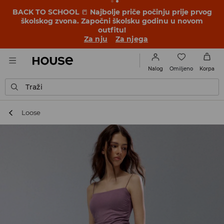
BACK TO SCHOOL
📒
Najbolje priče počinju prije prvog
školskog zvona. Započni školsku godinu u novom
outfitu!
Za nju
Za njega
Omiljeno
Nalog
Korpa
Traži
Loose