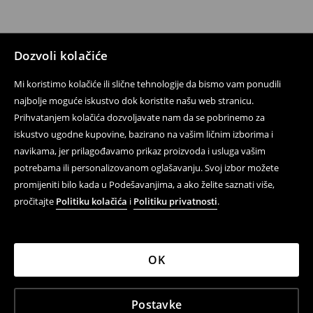
Dozvoli kolačiće
Mi koristimo kolačiće ili slične tehnologije da bismo vam ponudili
najbolje moguće iskustvo dok koristite našu web stranicu.
Prihvatanjem kolačića dozvoljavate nam da se pobrinemo za
iskustvo ugodne kupovine, bazirano na vašim ličnim izborima i
navikama, jer prilagođavamo prikaz proizvoda i usluga vašim
potrebama ili personalizovanom oglašavanju. Svoj izbor možete
promijeniti bilo kada u Podešavanjima, a ako želite saznati više,
pročitajte
Politiku kolačića
i
Politiku privatnosti
.
OK
Postavke