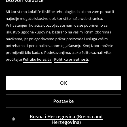
Dozvoli kolačiće
Mi koristimo kolačiće ili slične tehnologije da bismo vam ponudili
najbolje moguće iskustvo dok koristite našu web stranicu.
Prihvatanjem kolačića dozvoljavate nam da se pobrinemo za
iskustvo ugodne kupovine, bazirano na vašim ličnim izborima i
navikama, jer prilagođavamo prikaz proizvoda i usluga vašim
potrebama ili personalizovanom oglašavanju. Svoj izbor možete
promijeniti bilo kada u Podešavanjima, a ako želite saznati više,
pročitajte
Politiku kolačića
i
Politiku privatnosti
.
OK
Postavke
Bosna i Hercegovina (Bosnia and
Herzegovina)