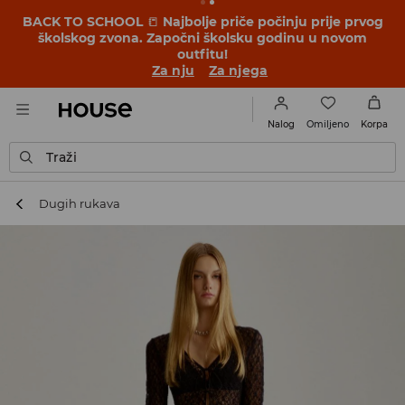
BACK TO SCHOOL
📒
Najbolje priče počinju prije prvog
školskog zvona. Započni školsku godinu u novom
outfitu!
Za nju
Za njega
Omiljeno
Nalog
Korpa
Traži
Dugih rukava