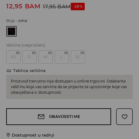
12,95
BAM
17,95
BAM
-28%
Boja
-
crno
Veličina
(rasprodato)
XS
S
M
L
XL
Tablica veličina
Proizvod trenutno nije dostupan u online trgovini. Odaberite
veličinu koja vas zanima da se prijavite za upozorenje koje vas
obavještava o dostupnosti.
OBAVIJESTI ME
Dostupnost u radnji