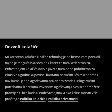
Dozvoli kolačiće
Mi koristimo kolačiće ili slične tehnologije da bismo vam ponudili
najbolje moguće iskustvo dok koristite našu web stranicu.
Prihvatanjem kolačića dozvoljavate nam da se pobrinemo za
iskustvo ugodne kupovine, bazirano na vašim ličnim izborima i
navikama, jer prilagođavamo prikaz proizvoda i usluga vašim
potrebama ili personalizovanom oglašavanju. Svoj izbor možete
promijeniti bilo kada u Podešavanjima, a ako želite saznati više,
pročitajte
Politiku kolačića
i
Politiku privatnosti
.