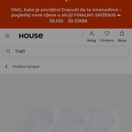
BACK TO SCHOOL
📒
Najbolje priče počinju prije prvog
školskog zvona. Započni školsku godinu u novom
outfitu!
Za nju
Za njega
Omiljeno
Nalog
Korpa
Traži
Kratke čarape