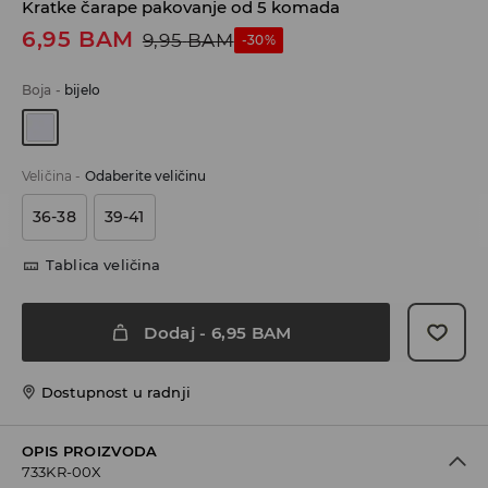
Kratke čarape pakovanje od 5 komada
6,95
BAM
9,95
BAM
-30%
Boja
-
bijelo
Veličina
-
Odaberite veličinu
36-38
39-41
Tablica veličina
Dodaj
-
6,95
BAM
Dostupnost u radnji
OPIS PROIZVODA
733KR-00X