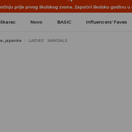
počinju prije prvog školskog zvona. Započni školsku godinu u
škarac
Novo
BASIC
Influencers' Faves
e, japanke
LADIES` SANDALS