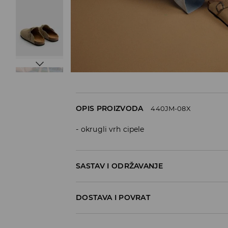
OPIS PROIZVODA
440JM-08X
okrugli vrh cipele
SASTAV I ODRŽAVANJE
100% LEATHER
DOSTAVA I POVRAT
Politika dostave