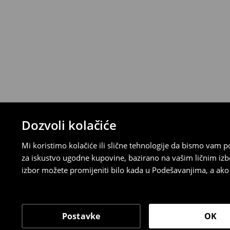
⟶
Detaljna pravila povrata
Dozvoli kolačiće
Mi koristimo kolačiće ili slične tehnologije da bismo vam
za iskustvo ugodne kupovine, bazirano na vašim ličnim izb
izbor možete promijeniti bilo kada u Podešavanjima, a ako ž
Postavke
OK