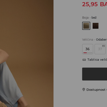
25,95
B
Boja
-
bež
Veličina
-
Odaberi
36
37
Tablica veli
Dostupnost 