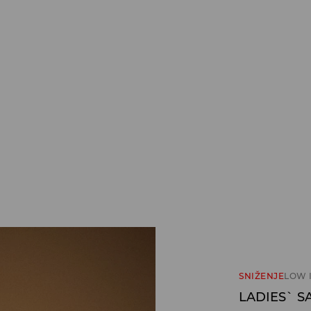
SNIŽENJE
LOW 
LADIES` S