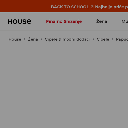
BACK TO SCHOOL
📒
Najbolje priče 
Finalno Sniženje
Žena
Mu
House
Žena
Cipele & modni dodaci
Cipele
Papuč