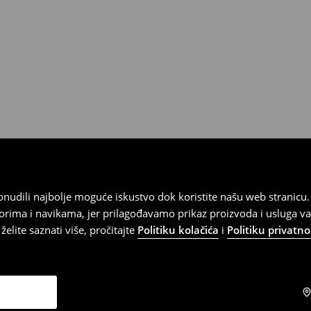
 ponudili najbolje moguće iskustvo dok koristite našu web strani
orima i navikama, jer prilagođavamo prikaz proizvoda i usluga v
elite saznati više, pročitajte
Politiku kolačića
i
Politiku privatno