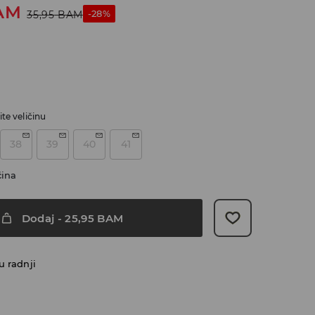
AM
-28%
35,95
BAM
te veličinu
38
39
40
41
čina
Dodaj
-
25,95
BAM
u radnji