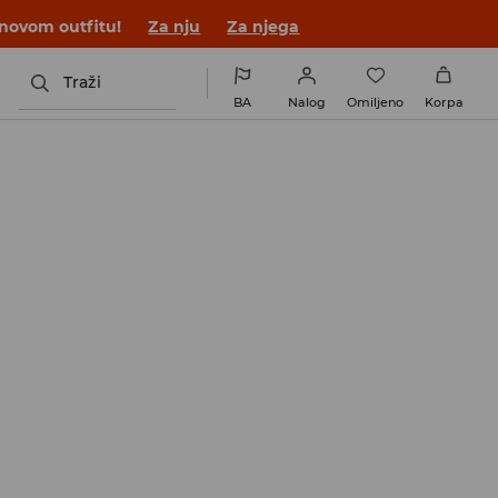
 novom outfitu!
Za nju
Za njega
Traži
BA
Nalog
Omiljeno
Korpa