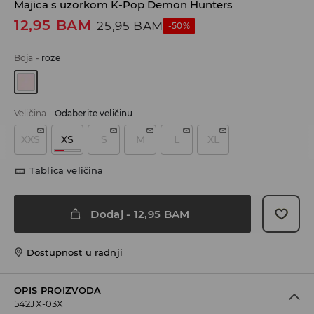
Majica s uzorkom K-Pop Demon Hunters
12,95
BAM
25,95
BAM
-50%
Boja
-
roze
Veličina
-
Odaberite veličinu
XXS
XS
S
M
L
XL
Tablica veličina
Dodaj
-
12,95
BAM
Dostupnost u radnji
OPIS PROIZVODA
542JX-03X