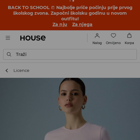
BACK TO SCHOOL
📒
Najbolje priče počinju prije prvog
školskog zvona. Započni školsku godinu u novom
outfitu!
Za nju
Za njega
Omiljeno
Nalog
Korpa
Traži
Licence