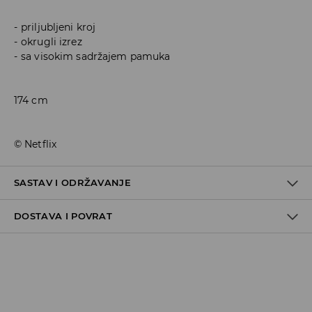
priljubljeni kroj
okrugli izrez
sa visokim sadržajem pamuka
174 cm
© Netflix
SASTAV I ODRŽAVANJE
DOSTAVA I POVRAT
95% COTTON, 5% ELASTANE
Politika dostave
Preuzimanje u trgovini
GRATIS