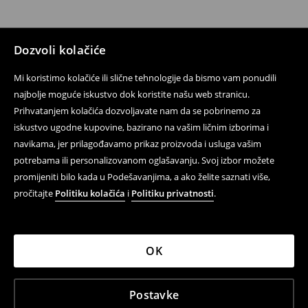
Dozvoli kolačiće
Mi koristimo kolačiće ili slične tehnologije da bismo vam ponudili
najbolje moguće iskustvo dok koristite našu web stranicu.
Prihvatanjem kolačića dozvoljavate nam da se pobrinemo za
iskustvo ugodne kupovine, bazirano na vašim ličnim izborima i
navikama, jer prilagođavamo prikaz proizvoda i usluga vašim
potrebama ili personalizovanom oglašavanju. Svoj izbor možete
promijeniti bilo kada u Podešavanjima, a ako želite saznati više,
pročitajte
Politiku kolačića
i
Politiku privatnosti
.
OK
Postavke