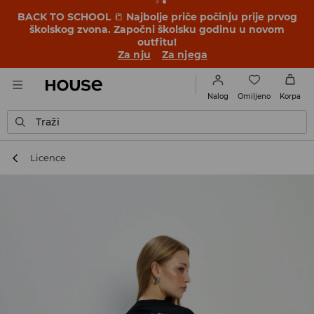
BACK TO SCHOOL
📒
Najbolje priče počinju prije prvog
školskog zvona. Započni školsku godinu u novom
outfitu!
Za nju
Za njega
Omiljeno
Nalog
Korpa
Traži
Licence