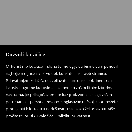
Dozvoli kolačiće
Mi koristimo kolačiće ili slične tehnologije da bismo vam ponudili
najbolje moguće iskustvo dok koristite našu web stranicu.
Prihvatanjem kolačića dozvoljavate nam da se pobrinemo za
iskustvo ugodne kupovine, bazirano na vašim ličnim izborima i
navikama, jer prilagođavamo prikaz proizvoda i usluga vašim
potrebama ili personalizovanom oglašavanju. Svoj izbor možete
promijeniti bilo kada u Podešavanjima, a ako želite saznati više,
pročitajte
Politiku kolačića
i
Politiku privatnosti
.