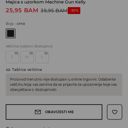
Majica s uzorkom Machine Gun Kelly
25,95
BAM
39,95
BAM
-35%
Boja
-
crno
Veličina
(uskoro dostupno)
S
M
L
Tablica veličina
Proizvod trenutno nije dostupan u online trgovini. Odaberite
veličinu koja vas zanima da se prijavite za upozorenje koje vas
obavještava o dostupnosti.
OBAVIJESTI ME