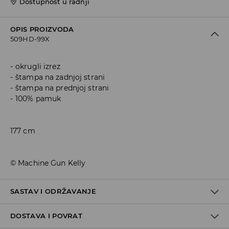
Dostupnost u radnji
OPIS PROIZVODA
509HD-99X
okrugli izrez
štampa na zadnjoj strani
štampa na prednjoj strani
100% pamuk
177 cm
© Machine Gun Kelly
SASTAV I ODRŽAVANJE
DOSTAVA I POVRAT
100% COTTON