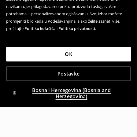
navikama, jer prilagođavamo prikaz proizvoda i usluga vašim
potrebama ili personalizovanom oglašavanju. Svoj izbor možete
promijeniti bilo kada u Podešavanjima, a ako želite saznati više,
pročitajte
Politiku kolačića
i
Politiku privatnosti
.
OK
Postavke
Bosna i Hercegovina (Bosnia and
Herzegovina)