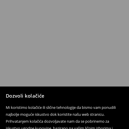
Dozvoli kolačiće
Mi koristimo kolačiće ili slične tehnologije da bismo vam ponudili
najbolje moguće iskustvo dok koristite našu web stranicu.
Prihvatanjem kolačića dozvoljavate nam da se pobrinemo za
iskustvo ugodne kupovine, bazirano na vašim ličnim izborima i