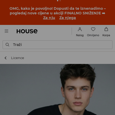
BACK TO SCHOOL
📒
Najbolje priče počinju prije prvog
školskog zvona. Započni školsku godinu u novom
outfitu!
Za nju
Za njega
Omiljeno
Nalog
Korpa
Traži
Licence