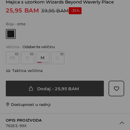
Majica s uzorkom Wizards Beyond Waverly Place
25,95
BAM
39,95
BAM
-35%
Boja
-
crno
Veličina
-
Odaberite veličinu
XS
S
M
L
Tablica veličina
Dodaj
-
25,95
BAM
Dostupnost u radnji
OPIS PROIZVODA
762EE-99X