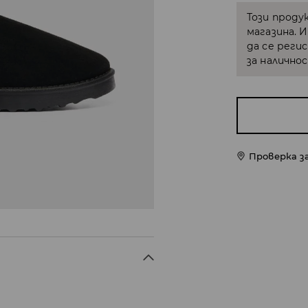
Този проду
магазина. 
да се реги
за налично
Проверка з