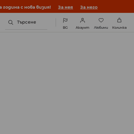
година с нова визия!
За нея
За него
Търсене
BG
Акаунт
Любими
Количка