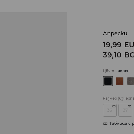
Апрески
19,99
E
39,10
B
Цвят
-
черeн
Размер
(изчерп
36
37
Таблица с 