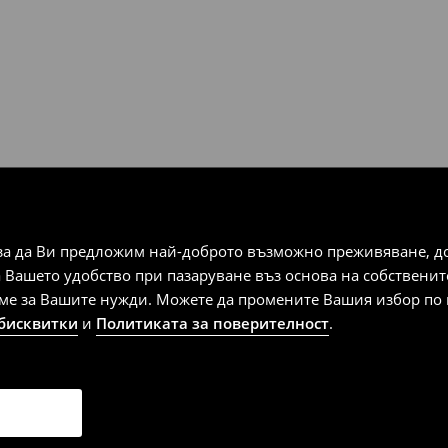
за да Ви предложим най-доброто възможно преживяване, док
а Вашето удобство при пазаруване въз основа на собствени
аме за Вашите нужди. Можете да промените Вашия избор по в
 бисквитки
и
Политиката за поверителност
.