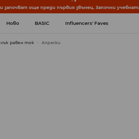
започват още преди първия звънец. Започни учебната 
Ново
BASIC
Influencers' Faves
исък равен ток
Апрески