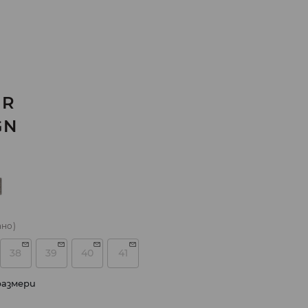
UR
GN
ано)
38
39
40
41
размери