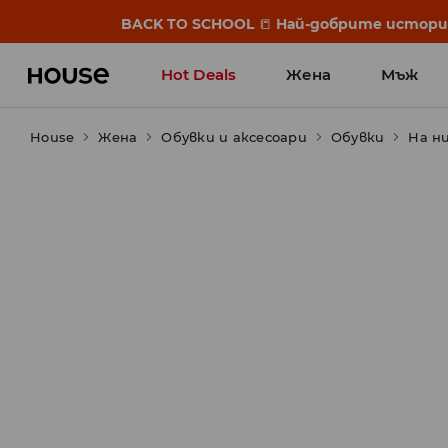
BACK TO SCHOOL
📒
Най-добрите истории 
Hot Deals
Жена
Мъж
House
Жена
Обувки и аксесоари
Обувки
На н