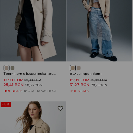
Тренчкот с класическа кройка
Дълъг тренчкот
12,99 EUR
15,99 EUR
29,99 EUR
39,99 EUR
25,41 BGN
31,27 BGN
58,66 BGN
78,21 BGN
HOT DEALS
НИСКА НАЛИЧНОСТ
HOT DEALS
-13%