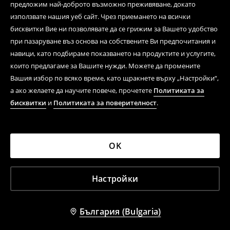
предложим най-доброто възможно преживяване, докато
Последвай ни
използвате нашия уеб сайт. Чрез приемането на всички
бисквитки Вие ни позволявате да се грижим за Вашето удобство
при пазаруване въз основа на собствените Ви предпочитания и
навици, като подбираме показването на продуктите и услугите,
Помощен център
които предлагаме за Вашите нужди. Можете да промените
Вашия избор по всяко време, като щракнете върху „Настройки“,
Стационарна мрежа
а ако желаете да научите повече, прочетете
Политиката за
Регламенти
бисквитки
и
Политиката за поверителност
.
LPP
OK
=
1 EUR
1.95583 BGN
Настройки
LPP Fashion Bulgaria EOOD BG 201589895
House ©
2026
Всички права запазени
България (Bulgaria)