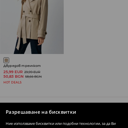
Двуредов тренчкот
25,99 EUR
29,99 EUR
50,83 BGN
58,66 BGN
HOT DEALS
Разрешаване на бисквитки
Свържете се с нас
Ние използваме бисквитки или подобни технологии, за да Ви
Форма за контакти