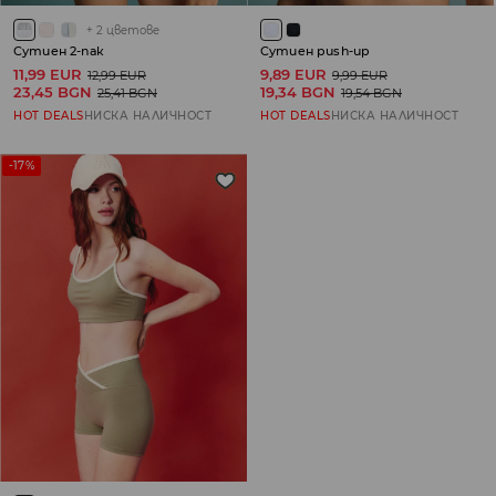
+
2
цветове
Сутиен 2-пак
Сутиен push-up
11,99 EUR
9,89 EUR
12,99 EUR
9,99 EUR
23,45 BGN
19,34 BGN
25,41 BGN
19,54 BGN
HOT DEALS
НИСКА НАЛИЧНОСТ
HOT DEALS
НИСКА НАЛИЧНОСТ
-17%