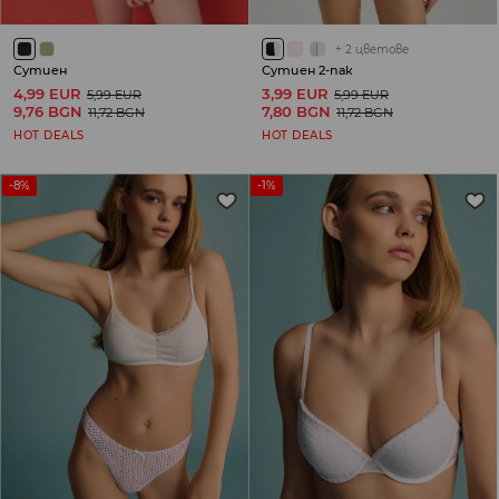
+
2
цветове
Сутиен
Сутиен 2-пак
4,99 EUR
3,99 EUR
5,99 EUR
5,99 EUR
9,76 BGN
7,80 BGN
11,72 BGN
11,72 BGN
HOT DEALS
HOT DEALS
-8%
-1%