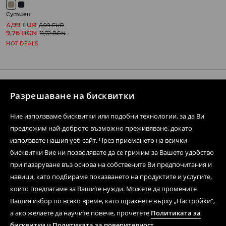
Сутиен
4,99 EUR
5,99 EUR
9,76 BGN
11,72 BGN
HOT DEALS
Разрешаване на бисквитки
Свържете се с нас
Ние използваме бисквитки или подобни технологии, за да Ви
Форма за контакти
предложим най-доброто възможно преживяване, докато
Последвай ни
използвате нашия уеб сайт. Чрез приемането на всички
бисквитки Вие ни позволявате да се грижим за Вашето удобство
при пазаруване въз основа на собствените Ви предпочитания и
навици, като подбираме показването на продуктите и услугите,
Помощен център
които предлагаме за Вашите нужди. Можете да промените
Вашия избор по всяко време, като щракнете върху „Настройки“,
Стационарна мрежа
а ако желаете да научите повече, прочетете
Политиката за
Регламенти
бисквитки
и
Политиката за поверителност
.