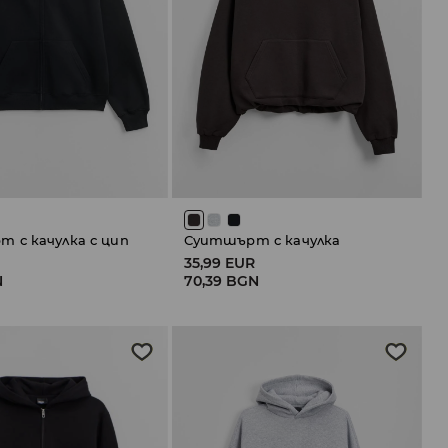
 с качулка с цип
Суитшърт с качулка
R
35,99 EUR
N
70,39 BGN