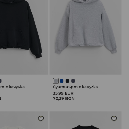
 с качулка
Суитшърт с качулка
R
35,99 EUR
N
70,39 BGN