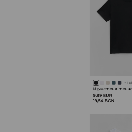
+
1
ц
Изчистена тенис
9,99 EUR
19,54 BGN