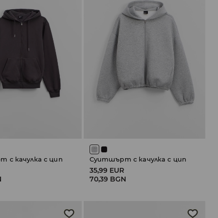
 с качулка с цип
Суитшърт с качулка с цип
R
35,99 EUR
N
70,39 BGN