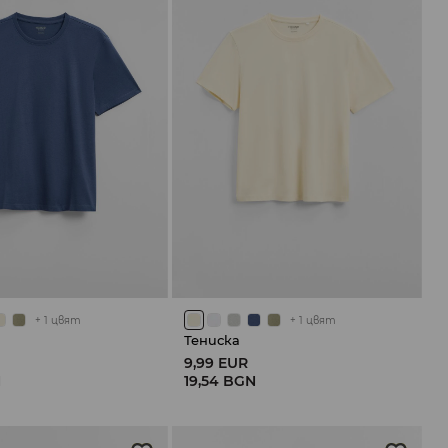
+
1
цвят
+
1
цвят
Тениска
9,99 EUR
N
19,54 BGN