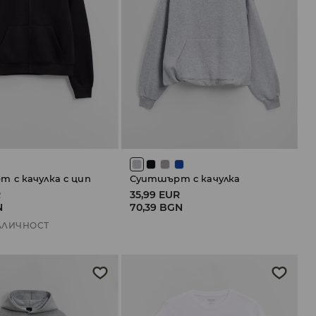
 с качулка с цип
Суитшърт с качулка
R
35,99 EUR
N
70,39 BGN
АЛИЧНОСТ