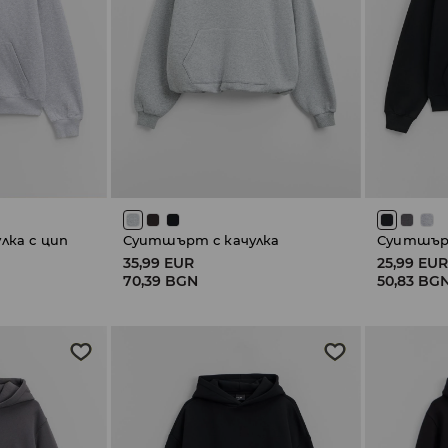
лка с цип
Суитшърт с качулка
Суитшърт
35,99 EUR
25,99 EU
70,39 BGN
50,83 BG