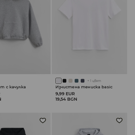
+
1
цвят
 с качулка
Изчистена тениска basic
R
9,99 EUR
N
19,54 BGN