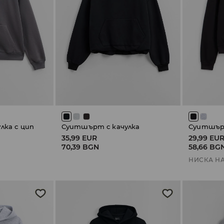
лка с цип
Суитшърт с качулка
Суитшърт
35,99 EUR
29,99 EU
70,39 BGN
58,66 BG
НИСКА Н