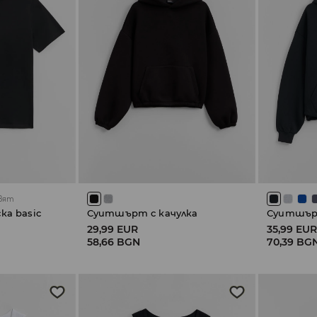
вят
ка basic
Суитшърт с качулка
Суитшърт
29,99 EUR
35,99 EU
58,66 BGN
70,39 BG