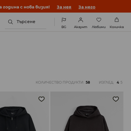
година с нова визия!
За нея
За него
Търсене
BG
Акаунт
Любими
Количка
КОЛИЧЕСТВО ПРОДУКТИ
:
58
ИЗГЛЕД
:
4
5