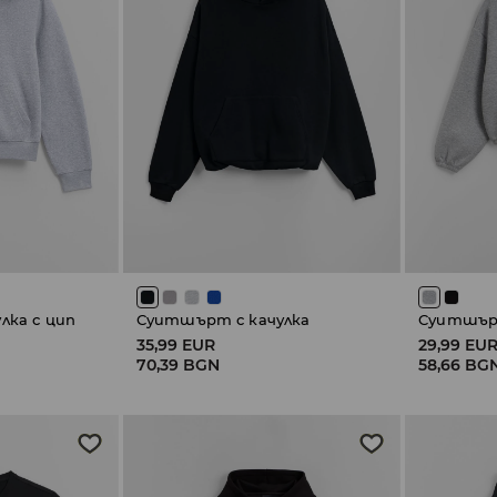
лка с цип
Суитшърт с качулка
Суитшърт
35,99 EUR
29,99 EU
70,39 BGN
58,66 BG