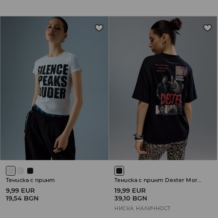
Тениска с принт
Тениска с принт Dexter Morgan
9,99 EUR
19,99 EUR
19,54 BGN
39,10 BGN
НИСКА НАЛИЧНОСТ