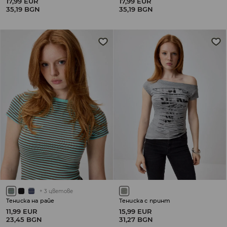
17,99 EUR
17,99 EUR
35,19 BGN
35,19 BGN
+
3
цветове
Тениска на райе
Тениска с принт
11,99 EUR
15,99 EUR
23,45 BGN
31,27 BGN