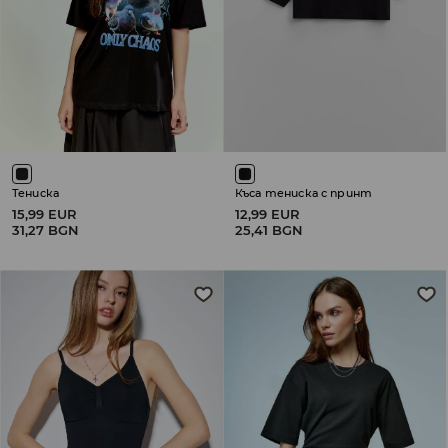
Тениска
Къса тениска с принт
15,99 EUR
12,99 EUR
31,27 BGN
25,41 BGN