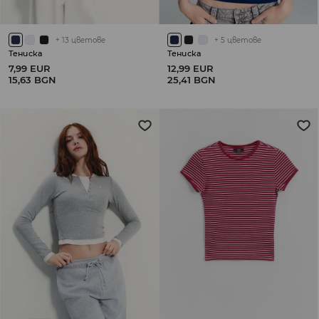
+
13
цветове
+
5
цветове
Тениска
Тениска
7,99 EUR
12,99 EUR
15,63 BGN
25,41 BGN