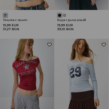
Тениска с принт
Блуза с дълъг ръкав
15,99 EUR
19,99 EUR
31,27 BGN
39,10 BGN