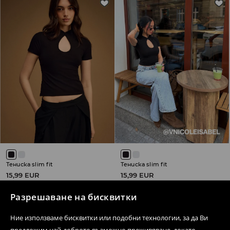
Тениска slim fit
Тениска slim fit
15,99 EUR
15,99 EUR
31,27 BGN
31,27 BGN
Разрешаване на бисквитки
Ние използваме бисквитки или подобни технологии, за да Ви