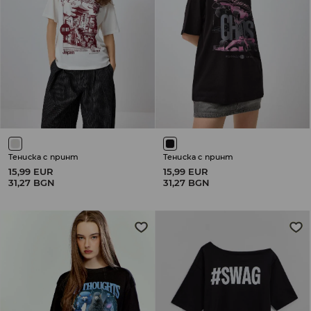
Тениска с принт
Тениска с принт
15,99 EUR
15,99 EUR
31,27 BGN
31,27 BGN