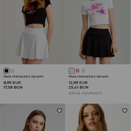
Къса тениска с принт
Къса тениска с принт
8,99 EUR
12,99 EUR
17,58 BGN
25,41 BGN
НИСКА НАЛИЧНОСТ