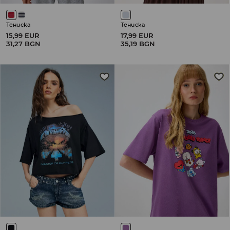
Тениска
Тениска
15,99 EUR
17,99 EUR
31,27 BGN
35,19 BGN