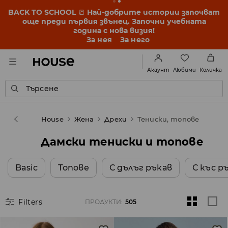
BACK TO SCHOOL
📒
Най-добрите истории започват
още преди първия звънец. Започни учебната
година с нова визия!
За нея
За него
Любими
Акаунт
Количка
Търсене
House
Жена
Дрехи
Тениски, топове
Дамски тениски и топове
Basic
Топове
С дълъг ръкав
С къс р
Filters
ПРОДУКТИ
:
505