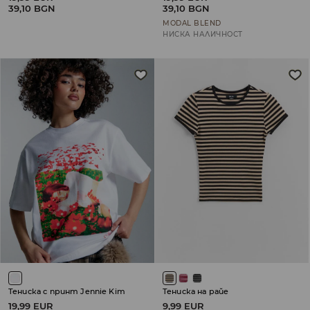
39,10 BGN
39,10 BGN
MODAL BLEND
НИСКА НАЛИЧНОСТ
Тениска с принт Jennie Kim
Тениска на райе
19,99 EUR
9,99 EUR