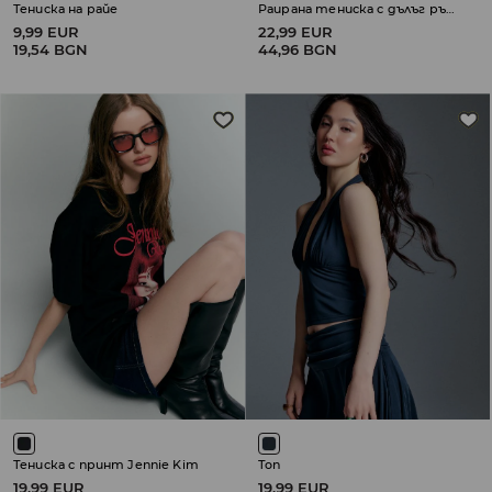
Тениска на райе
Раирана тениска с дълъг ръкав
9,99 EUR
22,99 EUR
19,54 BGN
44,96 BGN
Тениска с принт Jennie Kim
Топ
19,99 EUR
19,99 EUR