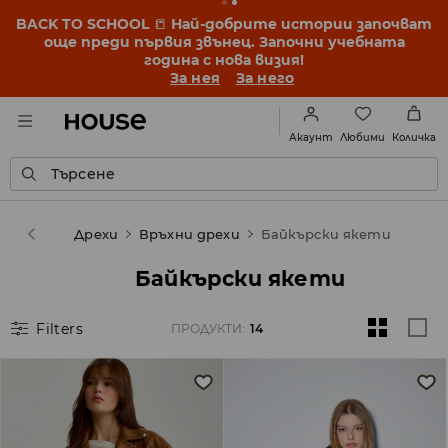
BACK TO SCHOOL
📒
Най-добрите истории започват
още преди първия звънец. Започни учебната
година с нова визия!
За нея
За него
Любими
Акаунт
Количка
Търсене
Жена
Дрехи
Връхни дрехи
Байкърски якети
Байкърски якети
Filters
ПРОДУКТИ
:
14