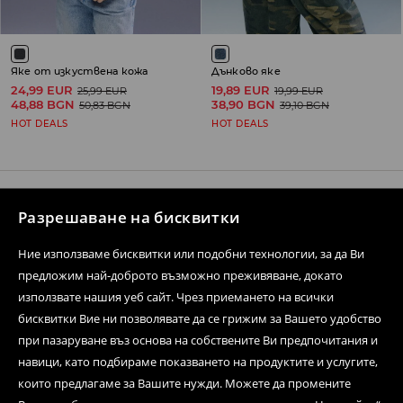
Яке от изкуствена кожа
Дънково яке
24,99 EUR
19,89 EUR
25,99 EUR
19,99 EUR
48,88 BGN
38,90 BGN
50,83 BGN
39,10 BGN
HOT DEALS
HOT DEALS
Разрешаване на бисквитки
Свържете се с нас
Ние използваме бисквитки или подобни технологии, за да Ви
Форма за контакти
предложим най-доброто възможно преживяване, докато
Последвай ни
използвате нашия уеб сайт. Чрез приемането на всички
бисквитки Вие ни позволявате да се грижим за Вашето удобство
при пазаруване въз основа на собствените Ви предпочитания и
навици, като подбираме показването на продуктите и услугите,
Помощен център
които предлагаме за Вашите нужди. Можете да промените