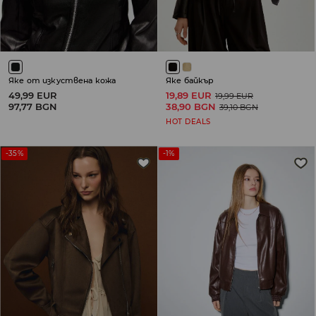
Яке от изкуствена кожа
Яке байкър
49,99 EUR
19,89 EUR
19,99 EUR
97,77 BGN
38,90 BGN
39,10 BGN
HOT DEALS
-35%
-1%