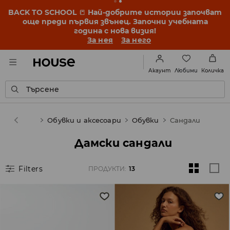
BACK TO SCHOOL
📒
Най-добрите истории започват
още преди първия звънец. Започни учебната
година с нова визия!
За нея
За него
Любими
Акаунт
Количка
Търсене
se
Жена
Обувки и аксесоари
Обувки
Сандали
Дамски сандали
Filters
ПРОДУКТИ
:
13