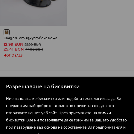
Сандали от изкуствена кожа
12,99 EUR
22,99 EUR
25,41 BGN
44,96 BGN
HOT DEALS
Разрешаване на бисквитки
Свържете се с нас
Ние използваме бисквитки или подобни технологии, за да Ви
Форма за контакти
предложим най-доброто възможно преживяване, докато
Последвай ни
използвате нашия уеб сайт. Чрез приемането на всички
бисквитки Вие ни позволявате да се грижим за Вашето удобство
при пазаруване въз основа на собствените Ви предпочитания и