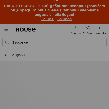
BACK TO SCHOOL
📒
Най-добрите истории започват
още преди първия звънец. Започни учебната
година с нова визия!
За нея
За него
Любими
Акаунт
Количка
Търсене
Сандали