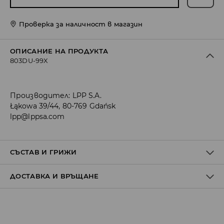
Проверка за наличност в магазин
ОПИСАНИЕ НА ПРОДУКТА
803DU-99X
Производител
:
LPP S.A.
Łąkowa 39/44, 80-769 Gdańsk
lpp@lppsa.com
СЪСТАВ И ГРИЖИ
ДОСТАВКА И ВРЪЩАНЕ
Материя І
:
100% ПОЛИЕСТЕР
Материя ІІ
:
50% ПОЛИЕСТЕР, 50% ПОЛИУРЕТАН
Материя ІІІ
:
100% ТПР
Политика на доставка
ПРАНЕТО Е ЗАБРАНЕНО