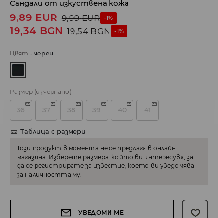
Сандали от изкуствена кожа
9,89
EUR
9,99
EUR
-1%
19,34
BGN
19,54
BGN
-1%
Цвят
-
черeн
Размер
(изчерпано)
36
37
38
39
40
41
Таблица с размери
Този продукт в момента не се предлага в онлайн
магазина. Изберете размера, който ви интересува, за
да се регистрирате за известие, което ви уведомява
за наличността му.
УВЕДОМИ МЕ