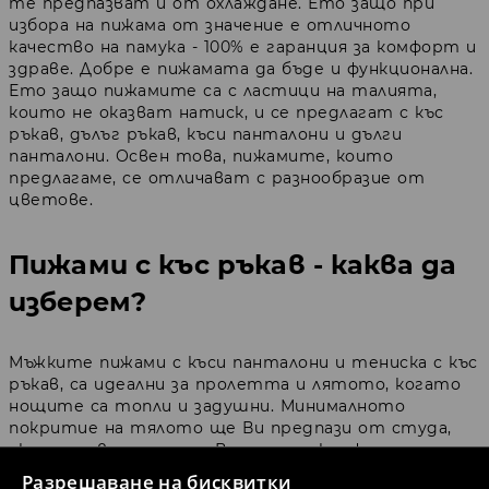
те предпазват и от охлаждане. Ето защо при
избора на пижама от значение е отличното
качество на памука - 100% е гаранция за комфорт и
здраве. Добре е пижамата да бъде и функционална.
Ето защо пижамите са с ластици на талията,
които не оказват натиск, и се предлагат с къс
ръкав, дълъг ръкав, къси панталони и дълги
панталони. Освен това, пижамите, които
предлагаме, се отличават с разнообразие от
цветове.
Пижами с къс ръкав - каква да
изберем?
Мъжките пижами с къси панталони и тениска с къс
ръкав, са идеални за пролетта и лятото, когато
нощите са топли и задушни. Минималното
покритие на тялото ще Ви предпази от студа,
ако се отвиете, и ще Ви осигури комфортен сън
през цялата нощ. Късият ръкав на тениската ще
Разрешаване на бисквитки