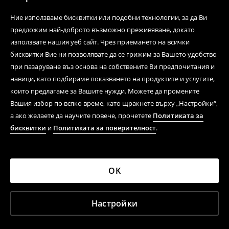
Ви осигури топлинен комфорт, както и късите
панталони, които дават свобода на движенията
Ние използваме бисквитки или подобни технологии, за да Ви
на краката Ви. Страхотният външен вид и
предложим най-доброто възможно преживяване, докато
ефективната почивка в нашата пижама са
използвате нашия уеб сайт. Чрез приемането на всички
гарантирани не само заради кройката и
издръжливите материали, от които е изработена.
бисквитки Вие ни позволявате да се грижим за Вашето удобство
Важен въпрос са цветовете и тяхното
при пазаруване въз основа на собствените Ви предпочитания и
съчетаване. Пижамите с шарки са продукти с
навици, като подбираме показването на продуктите и услугите,
отлично качество. Обикновено и двете части на
които предлагаме за Вашите нужди. Можете да промените
пижамата са с щампа.
Вашия избор по всяко време, като щракнете върху „Настройки“,
а ако желаете да научите повече, прочетете
Политиката за
Пижами за зимата - усетете
бисквитки
и
Политиката за поверителност
.
топлината и си осигурете
комфортен сън
OK
Дълъг панталон и тениска с дълъг ръкав от памук
са комплекти за мъж за хладните вечери и нощи.
Настройки
Ако търсите удобна дреха, в която да се
излежавате вечер с книга или пред телевизора, а
след това да си легнете - попаднали сте на