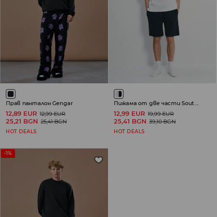
Прав панталон Gengar
Пижама от две части South Park
12,89 EUR
12,99 EUR
12,99 EUR
19,99 EUR
25,21 BGN
25,41 BGN
25,41 BGN
39,10 BGN
HOT DEALS
HOT DEALS
-1%