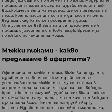
преди заспиване и по време на почивка. Модерните
пижами от нашата оферта, изработени от най-
висококачествени материали, ще се превърнат в
нещо, което наистина искате да носите почти
веднага след като се приберете у дома.
Отпуснете се във ваната и се преоблечете в
пижама, изработена от 100% памук. Време е за
почивка с пижамите на House.
Мъжки пижами - какво
предлагаме в офертата?
Офертата от мъжки пижами включва продукти,
изработени с внимание към трайността и
устойчивостта. Мъжките памучни пижами в
асортимента на нашия магазин са със свободна
кройка, която осигурява удобна почивка и спокоен
сън. Мъжките памучни пижами отлично отвеждат
излишната влага, която се натрупва върху
кожата. Изработени от качествени материали,