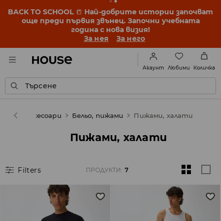
BACK TO SCHOOL
📒
Най-добрите истории започват
още преди първия звънец. Започни учебната
година с нова визия!
За нея
За него
Любими
Акаунт
Количка
Търсене
увки и аксесоари
Бельо, пижами
Пижами, халати
Пижами, халати
Filters
ПРОДУКТИ
:
7