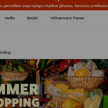
започват още преди първия звънец. Започни учебната 
Ново
BASIC
Influencers' Faves
ички