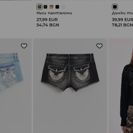
Къси панталони
Дънки ти
27,99 EUR
39,99 EU
54,74 BGN
78,21 BG