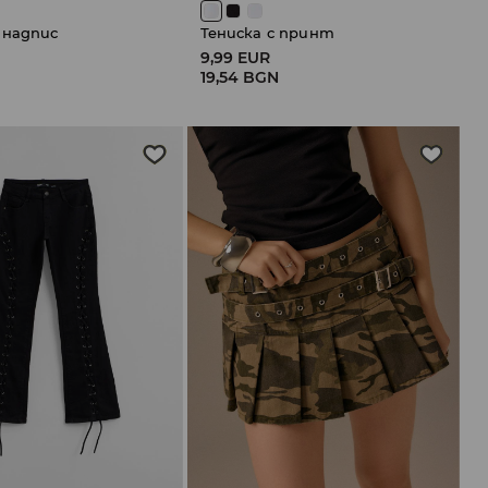
 надпис
Тениска с принт
9,99 EUR
N
19,54 BGN