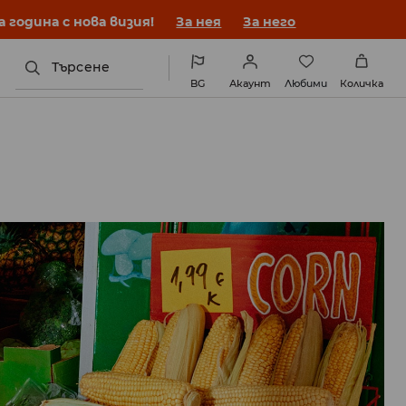
година с нова визия!
За нея
За него
Търсене
BG
Акаунт
Любими
Количка