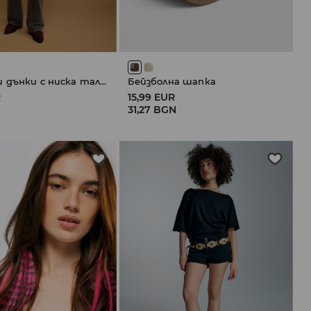
Разкроени дънки с ниска талия
Бейзболна шапка
R
15,99 EUR
N
31,27 BGN