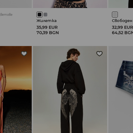
цветове
Жилетка
Свободен
35,99 EUR
32,99 EU
70,39 BGN
64,52 BG