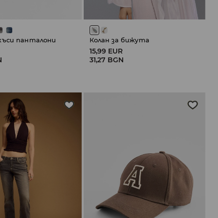
къси панталони
Колан за бижута
R
15,99 EUR
N
31,27 BGN