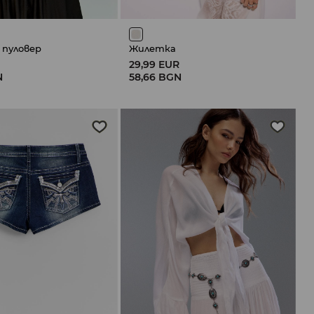
 пуловер
Жилетка
R
29,99 EUR
N
58,66 BGN