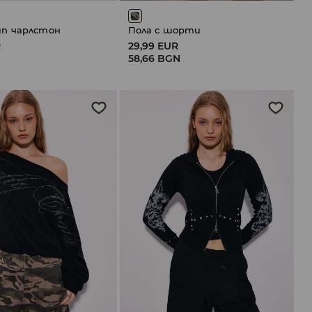
п чарлстон
Пола с шорти
R
29,99 EUR
N
58,66 BGN