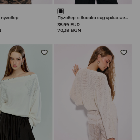
 пуловер
Пуловер с високо съдържание на памук
R
35,99 EUR
N
70,39 BGN