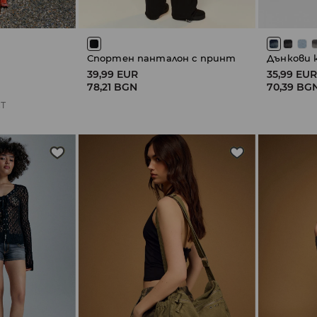
Спортен панталон с принт
Дънкови 
39,99 EUR
35,99 EU
78,21 BGN
70,39 BG
Т