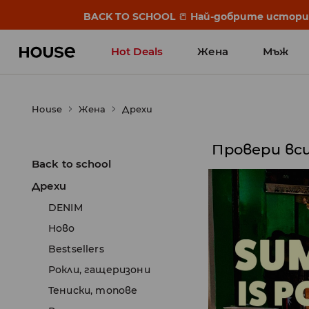
BACK TO SCHOOL
📒
Най-добрите истории 
Hot Deals
Жена
Мъж
House
Жена
Дрехи
Провери вс
Back to school
Дрехи
DENIM
Ново
Bestsellers
Рокли, гащеризони
Тениски, топове