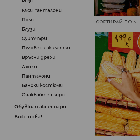
Ризи
Къси панталони
Поли
СОРТИРАЙ ПО
Блузи
Суитчъри
Пуловери, жилетки
Връхни дрехи
Дънки
Панталони
Бански костюми
Очаквайте скоро
Обувки и аксесоари
Виж това!