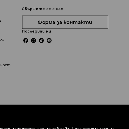
Свържете се с нас
и
Форма за контакти
Последвай ни
ила
пност
ато използвате нашия уеб сайт. Чрез приемането на