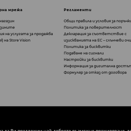
рна мрежа
Регламенти
магазин
Общи правила и условия за поръчк
азините
Политика за поверителност
ия на услугата за продажба
Декларация за съответствие с
) на Store Vision
изискванията на ЕС – слънчеви оч
Политика за бисквитки
Подаване на сигнали
Настройки за бисквитки
Информация за дигитална достъ
Формуляр за отказ от договора
за да Ви предложим най-доброто възможно преживяване, док