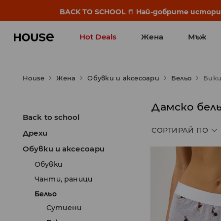
BACK TO SCHOOL
📒
Най-добрите истории 
Hot Deals
Жена
Мъж
House
Жена
Обувки и аксесоари
Бельо
Бик
Дамско бель
Back to school
СОРТИРАЙ ПО
Дрехи
Обувки и аксесоари
Обувки
Чанти, раници
Бельо
Сутиени