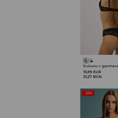
Бикини с дантела
15,99 EUR
31,27 BGN
-33%