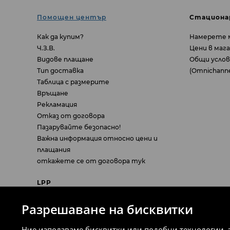
Помощен център
Стациона
Как да купим?
Намерете 
Ч.З.В.
Цени в маг
Видове плащане
Общи услов
Тип доставка
(Omnichannel
Таблица с размерите
Връщане
Pекламация
Отказ от договора
Пазарувайте безопасно!
Важна информация относно цени и
плащания
откажете се от договора тук
LPP
За нас
Разрешаване на бисквитки
Кариери
Press Room
Ние използваме бисквитки или подобни технологии, 