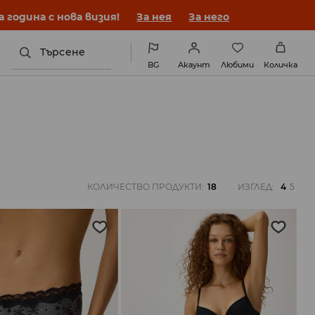
година с нова визия!
За нея
За него
Търсене
BG
Акаунт
Любими
Количка
КОЛИЧЕСТВО ПРОДУКТИ
:
18
ИЗГЛЕД
:
4
5