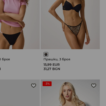
3 броя
Прашки, 3 броя
15,99 EUR
N
31,27 BGN
-3%