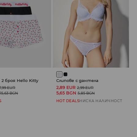
2 броя Hello Kitty
Слипове с дантела
2,89 EUR
7,99 EUR
2,99 EUR
5,65 BGN
15,63 BGN
5,85 BGN
S
HOT DEALS
НИСКА НАЛИЧНОСТ