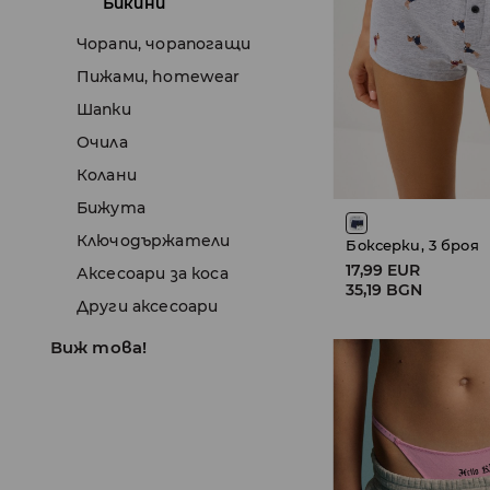
Бикини
Чорапи, чорапогащи
Пижами, homewear
Шапки
Очила
Колани
Бижута
Ключодържатели
Боксерки, 3 броя
17,99 EUR
Аксесоари за коса
35,19 BGN
Други аксесоари
Виж това!