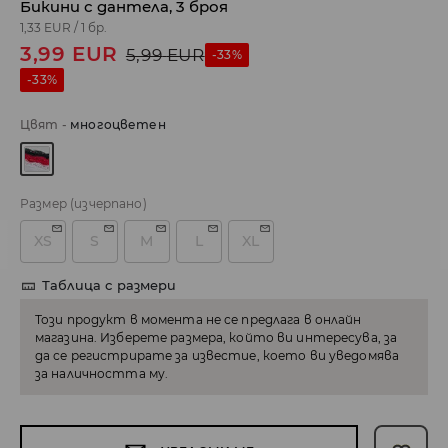
Бикини с дантела, 3 броя
1,33 EUR
/
1 бр.
3,99
EUR
5,99
EUR
-33%
-33%
Цвят
-
многоцветен
Размер
(изчерпано)
XS
S
M
L
XL
Таблица с размери
Този продукт в момента не се предлага в онлайн
магазина. Изберете размера, който ви интересува, за
да се регистрирате за известие, което ви уведомява
за наличността му.