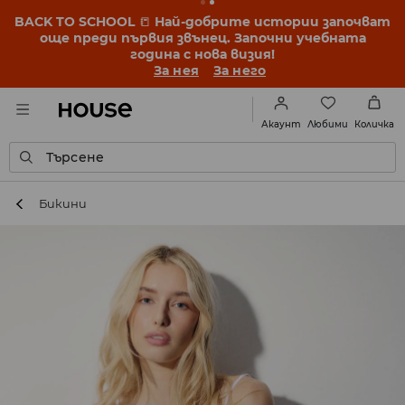
BACK TO SCHOOL
📒
Най-добрите истории започват
още преди първия звънец. Започни учебната
година с нова визия!
За нея
За него
Любими
Акаунт
Количка
Търсене
Бикини