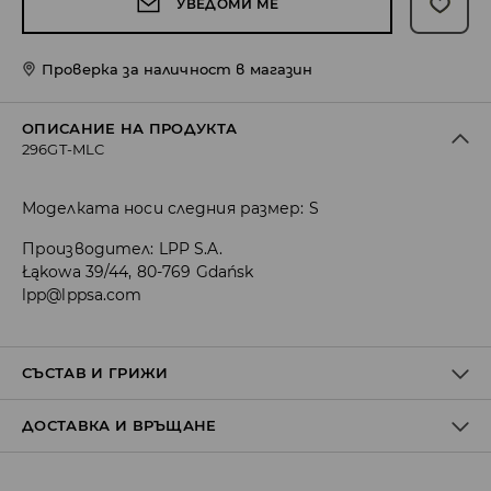
УВЕДОМИ МЕ
Проверка за наличност в магазин
ОПИСАНИЕ НА ПРОДУКТА
296GT-MLC
Моделката носи следния размер: S
Производител
:
LPP S.A.
Łąkowa 39/44, 80-769 Gdańsk
lpp@lppsa.com
СЪСТАВ И ГРИЖИ
ДОСТАВКА И ВРЪЩАНЕ
Материя І
:
76% ПОЛИАМИД, 24% ЕЛАСТАН
Материя ІІ
:
89% ПОЛИАМИД, 11% ЕЛАСТАН
Материя ІІІ
:
100% ПАМУК
Политика на доставка