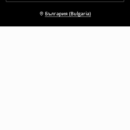
България (Bulgaria)
Други клиенти също избраха