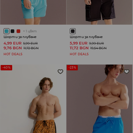
+
1
цвят
Шорти за плуване
Шорти за плуване
4,99 EUR
5,99 EUR
5,99 EUR
9,99 EUR
9,76 BGN
11,72 BGN
11,72 BGN
19,54 BGN
HOT DEALS
HOT DEALS
-40%
-23%