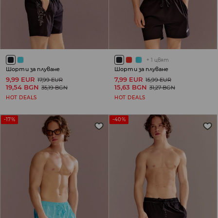
+
1
цвят
Шорти за плуване
Шорти за плуване
9,99 EUR
7,99 EUR
17,99 EUR
15,99 EUR
19,54 BGN
15,63 BGN
35,19 BGN
31,27 BGN
HOT DEALS
HOT DEALS
-17%
-40%