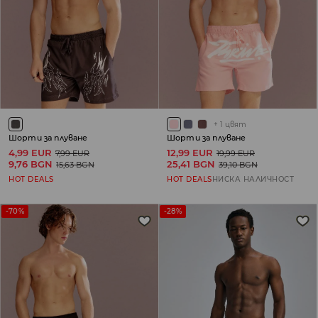
+
1
цвят
Шорти за плуване
Шорти за плуване
4,99 EUR
12,99 EUR
7,99 EUR
19,99 EUR
9,76 BGN
25,41 BGN
15,63 BGN
39,10 BGN
HOT DEALS
HOT DEALS
НИСКА НАЛИЧНОСТ
-70%
-28%