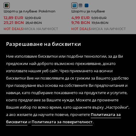
Шорти за плуване Pokémon
Шорти за плуване
12,89 EUR
4,99 EUR
12,99 EUR
9,99 EUR
25,21 BGN
9,76 BGN
25,41 BGN
19,54 BGN
HOT DEALS
НИСКА НАЛИЧНОСТ
HOT DEALS
НИСКА НАЛИЧНОСТ
Разрешаване на бисквитки
Ние използваме бисквитки или подобни технологии, за да Ви
Свържете се с нас
предложим най-доброто възможно преживяване, докато
използвате нашия уеб сайт. Чрез приемането на всички
Форма за контакти
бисквитки Вие ни позволявате да се грижим за Вашето удобство
при пазаруване въз основа на собствените Ви предпочитания и
Последвай ни
навици, като подбираме показването на продуктите и услугите,
които предлагаме за Вашите нужди. Можете да промените
Вашия избор по всяко време, като щракнете върху „Настройки“,
Помощен център
а ако желаете да научите повече, прочетете
Политиката за
бисквитки
и
Политиката за поверителност
.
Стационарна мрежа