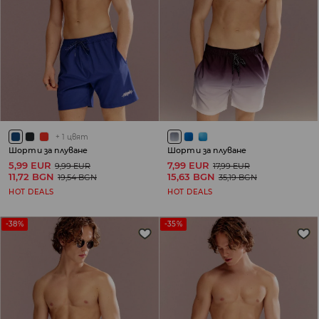
+
1
цвят
Шорти за плуване
Шорти за плуване
5,99 EUR
7,99 EUR
9,99 EUR
17,99 EUR
11,72 BGN
15,63 BGN
19,54 BGN
35,19 BGN
HOT DEALS
HOT DEALS
-38%
-35%