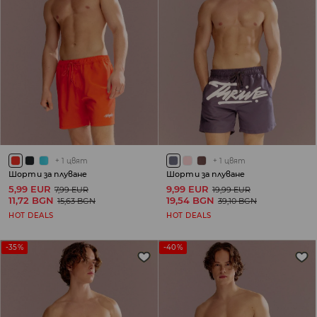
+
1
цвят
+
1
цвят
Шорти за плуване
Шорти за плуване
5,99 EUR
9,99 EUR
7,99 EUR
19,99 EUR
11,72 BGN
19,54 BGN
15,63 BGN
39,10 BGN
HOT DEALS
HOT DEALS
-35%
-40%