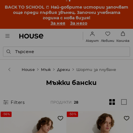
BACK TO SCHOOL
📒
Най-добрите истории започват
още преди първия звънец. Започни учебната
година с нова визия!
За нея
За него
Любими
Акаунт
Количка
Търсене
House
Мъж
Дрехи
Шорти за плуване
Мъжки бански
Filters
ПРОДУКТИ
:
28
-56%
-50%