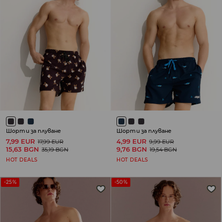
Шорти за плуване
Шорти за плуване
7,99 EUR
4,99 EUR
17,99 EUR
9,99 EUR
15,63 BGN
9,76 BGN
35,19 BGN
19,54 BGN
HOT DEALS
HOT DEALS
-25%
-50%