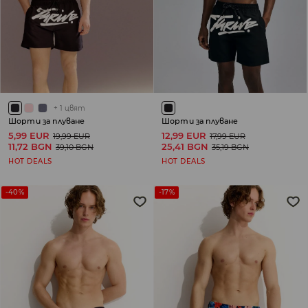
+
1
цвят
Шорти за плуване
Шорти за плуване
5,99 EUR
12,99 EUR
19,99 EUR
17,99 EUR
11,72 BGN
25,41 BGN
39,10 BGN
35,19 BGN
HOT DEALS
HOT DEALS
-40%
-17%