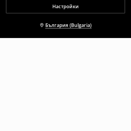
Настройки
България (Bulgaria)
Други клиенти също избраха