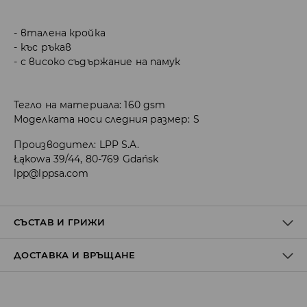
вталена кройка
къс ръкав
с високо съдържание на памук
Тегло на материала: 160 gsm
Моделката носи следния размер: S
Производител
:
LPP S.A.
Łąkowa 39/44, 80-769 Gdańsk
lpp@lppsa.com
СЪСТАВ И ГРИЖИ
ДОСТАВКА И ВРЪЩАНЕ
ПЪРВА МАТЕРИЯ
:
95% ПАМУК, 5% ЕЛАСТАН
ДА СЕ ГЛАДИ ОТ ВЪТРЕШНАТА СТРАНА
Политика на доставка
ЗАБРАНЕНО Е ИЗБЕЛВАНЕТО