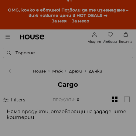
OMG, колко е евтино! Позволи да те изненадаме –
виж новите цени в HOT DEALS ➡️
За нея
За него
Любими
Акаунт
Количка
Търсене
House
Мъж
Дрехи
Дънки
Cargo
Filters
ПРОДУКТИ
:
0
Няма продукти, отговарящи на зададените
критерии