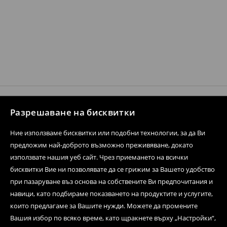
Разрешаване на бисквитки
Свържете се с нас
Ние използваме бисквитки или подобни технологии, за да Ви
Форма за контакти
предложим най-доброто възможно преживяване, докато
Последвай ни
използвате нашия уеб сайт. Чрез приемането на всички
бисквитки Вие ни позволявате да се грижим за Вашето удобство
при пазаруване въз основа на собствените Ви предпочитания и
навици, като подбираме показването на продуктите и услугите,
Помощен център
които предлагаме за Вашите нужди. Можете да промените
Вашия избор по всяко време, като щракнете върху „Настройки“,
Стационарна мрежа