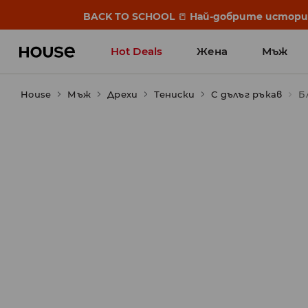
BACK TO SCHOOL
📒
Най-добрите истории 
Hot Deals
Жена
Мъж
House
Мъж
Дрехи
Тениски
С дълъг ръкав
Б