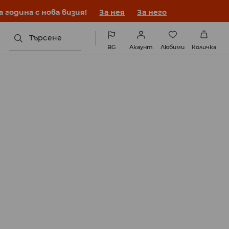
година с нова визия!
За нея
За него
Търсене
BG
Акаунт
Любими
Количка