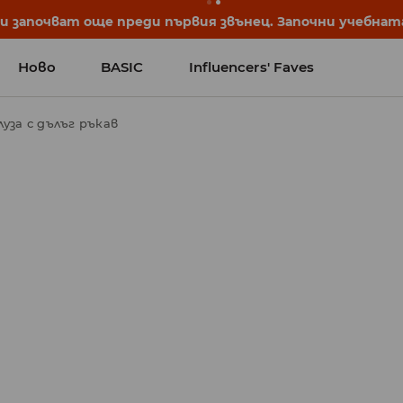
започват още преди първия звънец. Започни учебната 
Ново
BASIC
Influencers' Faves
луза с дълъг ръкав