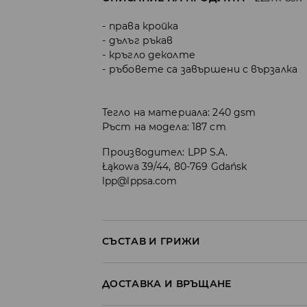
права кройка
дълъг ръкав
кръгло деколте
ръбовете са завършени с вързалка
Тегло на материала: 240 gsm
Ръст на модела: 187 cm
Производител
:
LPP S.A.
Łąkowa 39/44, 80-769 Gdańsk
lpp@lppsa.com
СЪСТАВ И ГРИЖИ
Материя І
:
100% ПАМУК
ДОСТАВКА И ВРЪЩАНЕ
МОЖЕ ДА СЕ ПЕРЕ В ПЕРАЛНАТА МАШИ