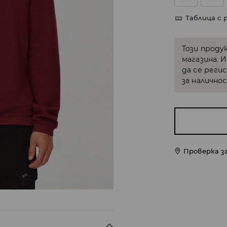
Таблица с 
Този проду
магазина. 
да се реги
за налично
Проверка з