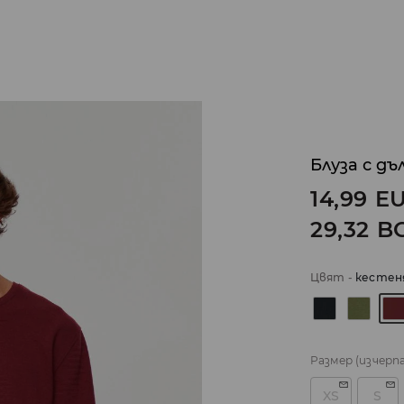
Блуза с дъ
14,99
E
29,32
B
Цвят
-
кестен
Размер
(изчерп
XS
S