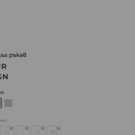
лъг ръкав
UR
GN
яв
ано)
M
L
XL
XXL