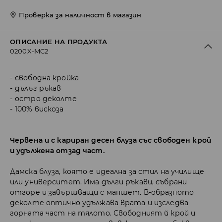
Проверка за наличност в магазин
ОПИСАНИЕ НА ПРОДУКТА
0200X-MC2
свободна кройка
дълъг ръкав
остро деколте
100% вискоза
Червена и с кариран десен блуза със свободен крой
и удължена отзад част.
Дамска блуза, която е идеална за стил на училище
или университет. Има дълги ръкави, събрани
отгоре и завършващи с маншет. В-образното
деколте оптично удължава врата и изследва
горната част на тялото. Свободният й крой и