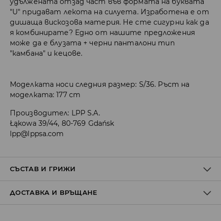
удължената отзад част във формата на буквата
"U" придават лекота на силуета. Изработена е от
дишаща вискозова материя. Не сте сигурни как да
я комбинирате? Едно от нашите предложения
може да е блузата + черни панталони тип
"камбана" и кецове.
Моделката носи следния размер: S/36. Ръст на
моделката: 177 cm
Производител
:
LPP S.A.
Łąkowa 39/44, 80-769 Gdańsk
lpp@lppsa.com
СЪСТАВ И ГРИЖИ
ДОСТАВКА И ВРЪЩАНЕ
Материя І
:
100% ВИСКОЗА
МОЖЕ ДА СЕ ПЕРЕ В ПЕРАЛНАТА МАШИНА, ПРИ
Политика на доставка