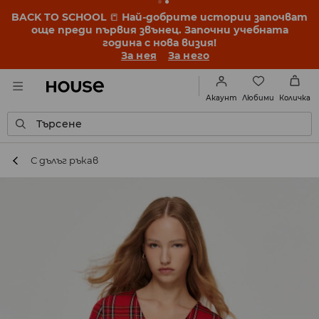
BACK TO SCHOOL
📒
Най-добрите истории започват
още преди първия звънец. Започни учебната
година с нова визия!
За нея
За него
Любими
Акаунт
Количка
Търсене
С дълъг ръкав