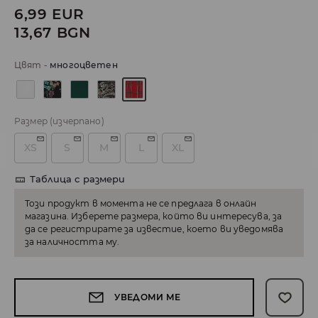
6,99
EUR
13,67
BGN
Цвят
-
многоцветен
Размер
(изчерпано)
XS
S
M
L
XL
Таблица с размери
Този продукт в момента не се предлага в онлайн
магазина. Изберете размера, който ви интересува, за
да се регистрирате за известие, което ви уведомява
за наличността му.
УВЕДОМИ МЕ