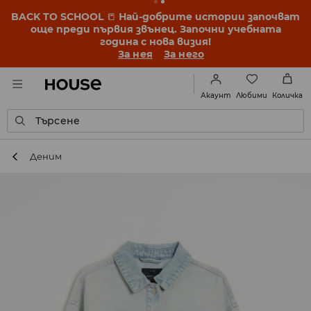
BACK TO SCHOOL
📒
Най-добрите истории започват
още преди първия звънец. Започни учебната
година с нова визия!
За нея
За него
Любими
Акаунт
Количка
Търсене
Деним