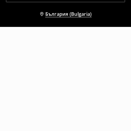
България (Bulgaria)
Други клиенти също избраха