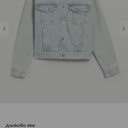
Дънково яке