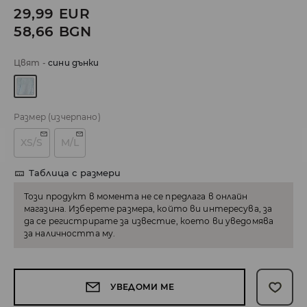
29,99
EUR
58,66
BGN
Цвят
-
сини дънки
Размер
(изчерпано)
XS/S
M/L
Таблица с размери
Този продукт в момента не се предлага в онлайн
магазина. Изберете размера, който ви интересува, за
да се регистрирате за известие, което ви уведомява
за наличността му.
УВЕДОМИ МЕ