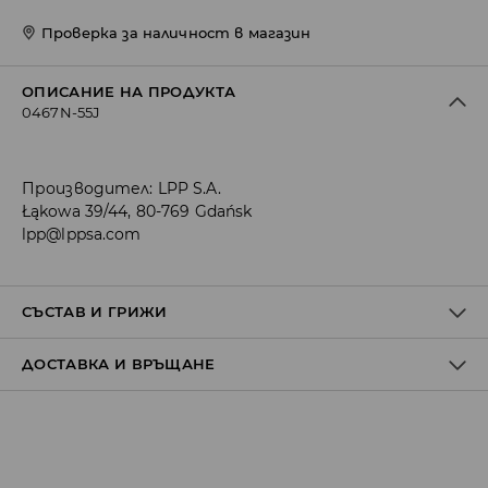
Проверка за наличност в магазин
ОПИСАНИЕ НА ПРОДУКТА
0467N-55J
Производител
:
LPP S.A.
Łąkowa 39/44, 80-769 Gdańsk
lpp@lppsa.com
СЪСТАВ И ГРИЖИ
ДОСТАВКА И ВРЪЩАНЕ
Материя І
:
100% ПАМУК
Материя ІІ
:
100% ПАМУК
Политика на доставка
САМО РЪЧНО ПРАНЕ ПРИ ТЕМПЕРАТУРА ДО 40° C
Доставка до стационарен магазин
ЗАБРАНЕНО Е ИЗБЕЛВАНЕТО