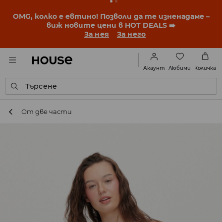
OMG, колко е евтино! Позволи да те изненадаме –
виж новите цени в HOT DEALS ➡️
За нея
За него
Любими
Акаунт
Количка
Търсене
От две части