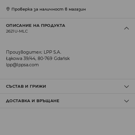
Проверка за наличност в магазин
ОПИСАНИЕ НА ПРОДУКТА
2621U-MLC
Производител
:
LPP S.A.
Łąkowa 39/44, 80-769 Gdańsk
lpp@lppsa.com
СЪСТАВ И ГРИЖИ
ДОСТАВКА И ВРЪЩАНЕ
Материя І
:
82% ПОЛИАМИД, 18% ЕЛАСТАН
Материя ІІ
:
100% ПОЛИЕСТЕР
Политика на доставка
МОЖЕ ДА СЕ ПЕРЕ В ПЕРАЛНАТА МАШИНА, ПРИ
МАКСИМАЛНАТА ТЕМП. 30° С - ФИН ПРОЦЕС
Доставка до стационарен магазин
ЗАБРАНЕНО Е ИЗБЕЛВАНЕТО