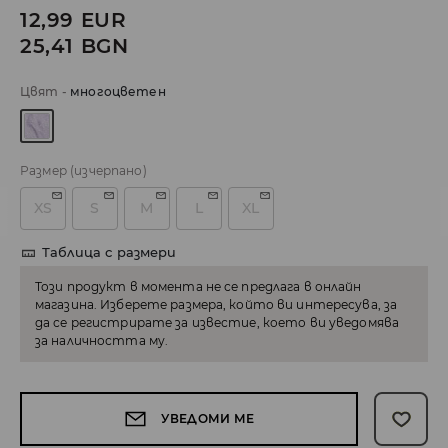
12,99
EUR
25,41
BGN
Цвят
-
многоцветен
Размер
(изчерпано)
XS
S
M
L
XL
Таблица с размери
Този продукт в момента не се предлага в онлайн
магазина. Изберете размера, който ви интересува, за
да се регистрирате за известие, което ви уведомява
за наличността му.
УВЕДОМИ МЕ