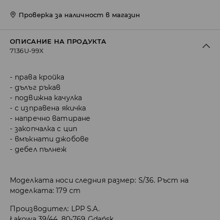
Проверка за наличност в магазин
ОПИСАНИЕ НА ПРОДУКТА
7136U-99X
права кройка
дълъг ръкав
подвижна качулка
с изправена якичка
напречно ватиране
закопчалка с цип
вмъкнати джобове
дебел пълнеж
Моделката носи следния размер: S/36. Ръст на
моделката: 179 cm
Производител
:
LPP S.A.
Łąkowa 39/44, 80-769 Gdańsk