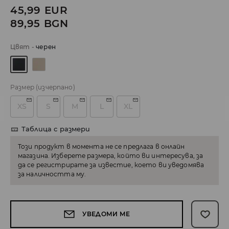
45,99
EUR
89,95
BGN
Цвят
-
черeн
Размер
(изчерпано)
XS
S
M
L
XL
Таблица с размери
Този продукт в момента не се предлага в онлайн
магазина. Изберете размера, който ви интересува, за
да се регистрирате за известие, което ви уведомява
за наличността му.
УВЕДОМИ МЕ