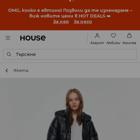
BACK TO SCHOOL
📒
Най-добрите истории започват
още преди първия звънец. Започни учебната
година с нова визия!
За нея
За него
Любими
Акаунт
Количка
Търсене
Якета