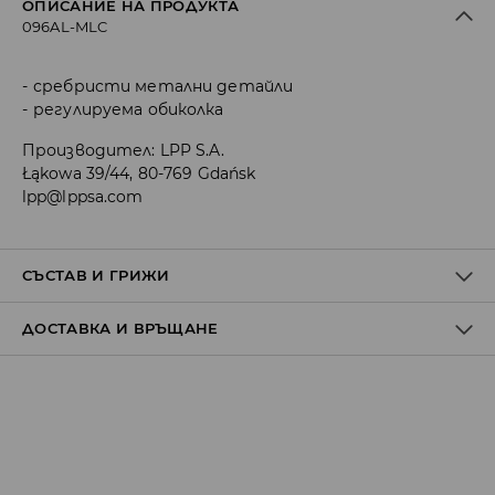
ОПИСАНИЕ НА ПРОДУКТА
096AL-MLC
сребристи метални детайли
регулируема обиколка
Производител
:
LPP S.A.
Łąkowa 39/44, 80-769 Gdańsk
lpp@lppsa.com
СЪСТАВ И ГРИЖИ
ДОСТАВКА И ВРЪЩАНЕ
Материя І
:
70.0% ЖЕЛЯЗО, 30.0% СИНТЕТИЧНИ СМОЛИ
Политика на доставка
Доставка до стационарен магазин
от 5 до 9 работни дни
БЕЗПЛАТНА ДОСТАВКА
Доставка до автомат на BOX NOW