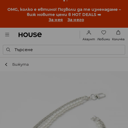
OMG, колко е евтино! Позволи да те изненадаме –
виж новите цени в HOT DEALS ➡️
За нея
За него
Любими
Акаунт
Количка
Търсене
Бижута