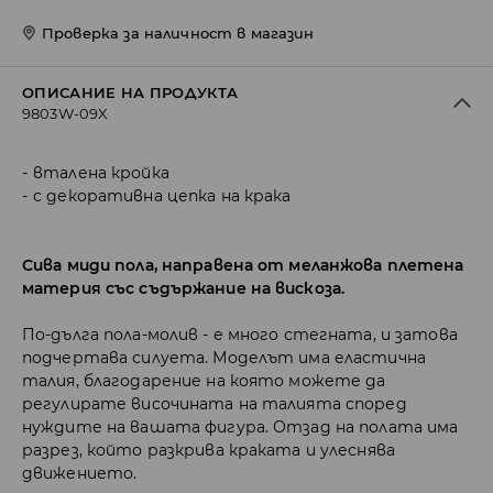
Проверка за наличност в магазин
ОПИСАНИЕ НА ПРОДУКТА
9803W-09X
вталена кройка
с декоративна цепка на крака
Сива миди пола, направена от меланжова плетена
материя със съдържание на вискоза.
По-дълга пола-молив - е много стегната, и затова
подчертава силуета. Моделът има еластична
талия, благодарение на която можете да
регулирате височината на талията според
нуждите на вашата фигура. Отзад на полата има
разрез, който разкрива краката и улеснява
движението.