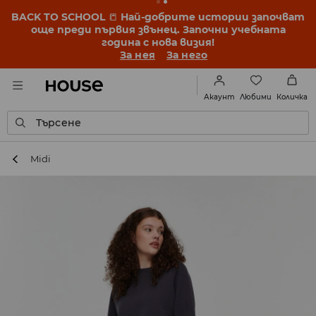
BACK TO SCHOOL
📒
Най-добрите истории започват
още преди първия звънец. Започни учебната
година с нова визия!
За нея
За него
Любими
Акаунт
Количка
Търсене
Midi