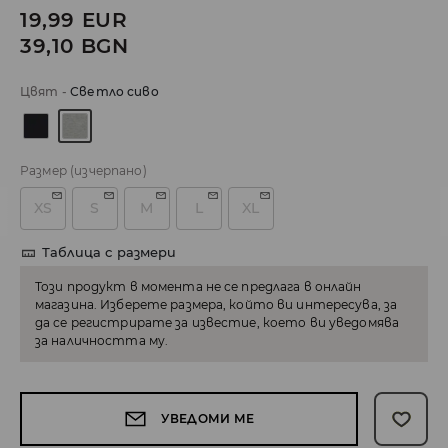
19,99
EUR
39,10
BGN
Цвят
-
Светло сиво
Размер
(изчерпано)
XS
S
M
L
XL
Таблица с размери
Този продукт в момента не се предлага в онлайн
магазина. Изберете размера, който ви интересува, за
да се регистрирате за известие, което ви уведомява
за наличността му.
УВЕДОМИ МЕ