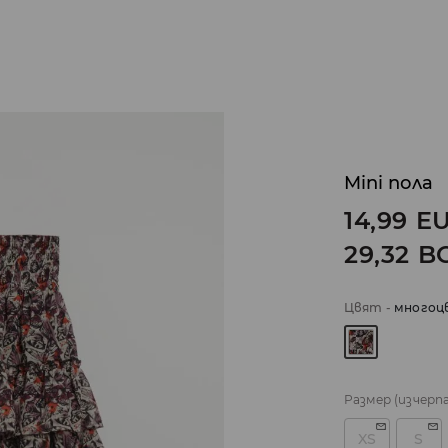
Mini пола
14,99
E
29,32
B
Цвят
-
многоц
Размер
(изчерп
XS
S