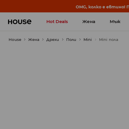
BACK TO SCHOOL
📒
Най-добрите истории 
Hot Deals
Жена
Мъж
House
Жена
Дрехи
Поли
Mini
Mini пола