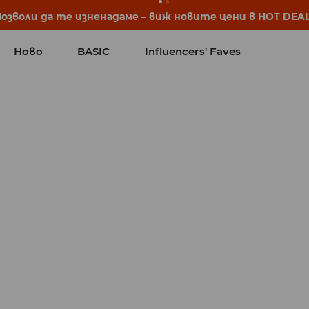
започват още преди първия звънец. Започни учебната 
Ново
BASIC
Influencers' Faves