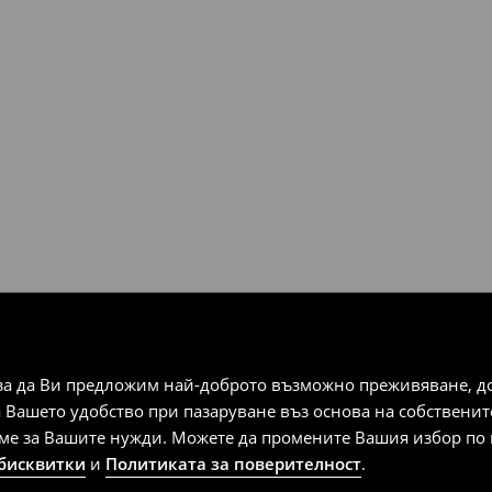
за да Ви предложим най-доброто възможно преживяване, док
а Вашето удобство при пазаруване въз основа на собствени
аме за Вашите нужди. Можете да промените Вашия избор по в
 бисквитки
и
Политиката за поверителност
.