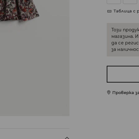
Таблица с 
Този проду
магазина. 
да се реги
за налично
Проверка з