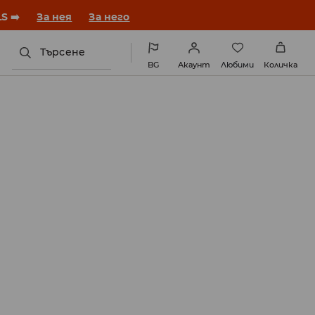
година с нова визия!
За нея
За него
Търсене
BG
Акаунт
Любими
Количка