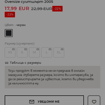
Oversize суитшърт 2005
17,99
EUR
22,99
EUR
-22%
-22%
Цвят
-
черeн
Размер
(изчерпано)
XS
S
M
L
XL
Таблица с размери
Този продукт в момента не се предлага в онлайн
магазина. Изберете размера, който ви интересува, за
да се регистрирате за известие, което ви уведомява
за наличността му.
УВЕДОМИ МЕ