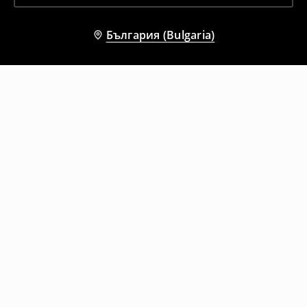
България (Bulgaria)
Други клиенти също избраха