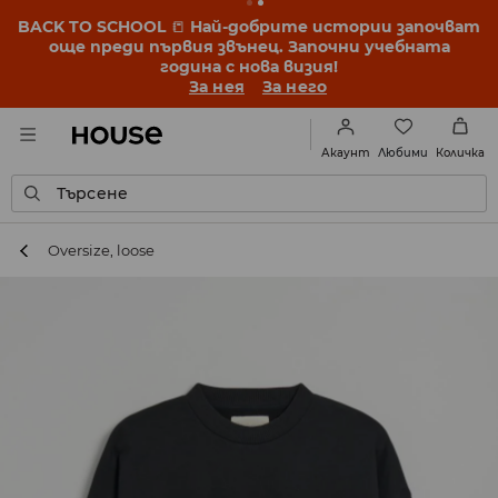
BACK TO SCHOOL
📒
Най-добрите истории започват
още преди първия звънец. Започни учебната
година с нова визия!
За нея
За него
Любими
Акаунт
Количка
Търсене
Oversize, loose