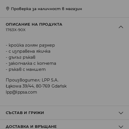
Проверка за наличност в магазин
ОПИСАНИЕ НА ПРОДУКТА
1763X-90X
кройка голям размер
с изправена якичка
дълъг ръкав
закопчалка с копчета
ръкав с маншет
Производител
:
LPP S.A.
Łąkowa 39/44, 80-769 Gdańsk
lpp@lppsa.com
СЪСТАВ И ГРИЖИ
ДОСТАВКА И ВРЪЩАНЕ
Материя І
:
100% ПАМУК