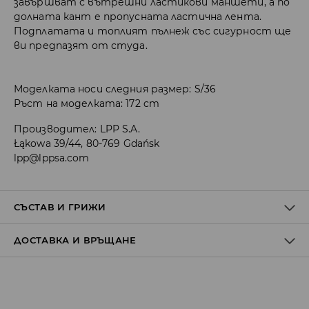
завършват с вътрешни ластикови маншети, а по
долната кант е пропусната ластична лента.
Подплатата и топлият пълнеж със сигурност ще
ви предпазят от студа.
Моделката носи следния размер: S/36
Ръст на моделката: 172 cm
Производител
:
LPP S.A.
Łąkowa 39/44, 80-769 Gdańsk
lpp@lppsa.com
СЪСТАВ И ГРИЖИ
ДОСТАВКА И ВРЪЩАНЕ
Материя І
:
100% ПОЛИАМИД
Материя ІІ
:
100% ПОЛИЕСТЕР
Материя ІІІ
:
100% ПОЛИЕСТЕР
Политика на доставка
САМО РЪЧНО ПРАНЕ ПРИ ТЕМПЕРАТУРА ДО 40° C