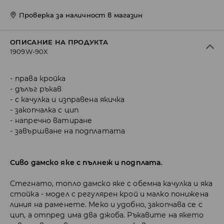
Проверка за наличност в магазин
ОПИСАНИЕ НА ПРОДУКТА
1909W-90X
права кройка
дълъг ръкав
с качулка и изправена якичка
закопчалка с цип
напречно ватиране
завършване на подплатата
Сиво дамско яке с пълнеж и подплата.
Стегнато, топло дамско яке с обемна качулка и яка
стойка - модел с регулярен крой и малко понижена
линия на раменете. Меко и удобно, закопчава се с
цип, а отпред има два джоба. Ръкавите на якето