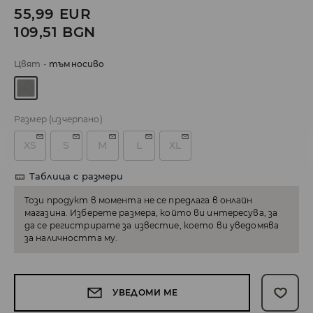
55,99
EUR
109,51
BGN
Цвят
-
тъмносиво
Размер
(изчерпано)
XS
S
M
L
XL
Таблица с размери
Този продукт в момента не се предлага в онлайн
магазина. Изберете размера, който ви интересува, за
да се регистрирате за известие, което ви уведомява
за наличността му.
УВЕДОМИ МЕ