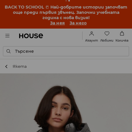
BACK TO SCHOOL
📒
Най-добрите истории започват
още преди първия звънец. Започни учебната
година с нова визия!
За нея
За него
Любими
Акаунт
Количка
Търсене
Якета