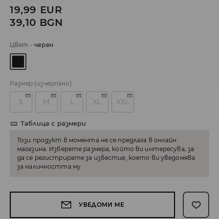
19,99
EUR
39,10
BGN
Цвят
-
черeн
Размер
(изчерпано)
S
M
L
XL
XXL
Таблица с размери
Този продукт в момента не се предлага в онлайн
магазина. Изберете размера, който ви интересува, за
да се регистрирате за известие, което ви уведомява
за наличността му.
УВЕДОМИ МЕ