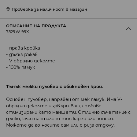
Проверка за наличност в магазин
ОПИСАНИЕ НА ПРОДУКТА
7529W-99X
права кройка
дълъг ръкав
V-образно деколте
100% памук
Тънък мъжки пуловер с обикновен крой.
Основен пуловер, направен от мек памук. Има V-
образно деколте и завършващи ръбове
стилизирани като маншети. Отлично съчетание с
дънки, къси панталони тип карго или чиноси.
Можете да го носите сам или с риза отдолу.