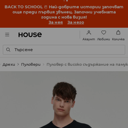
BACK TO SCHOOL
📒
Най-добрите истории започват
още преди първия звънец. Започни учебната
година с нова визия!
За нея
За него
Любими
Акаунт
Количка
Търсене
Дрехи
Пуловери
Пуловер с високо съдържание на памук