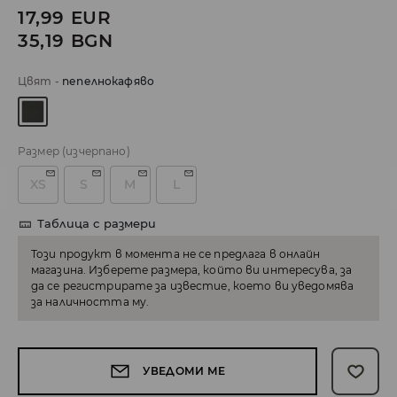
17,99
EUR
35,19
BGN
Цвят
-
пепелнокафяво
Размер
(изчерпано)
XS
S
M
L
Таблица с размери
Този продукт в момента не се предлага в онлайн
магазина. Изберете размера, който ви интересува, за
да се регистрирате за известие, което ви уведомява
за наличността му.
УВЕДОМИ МЕ