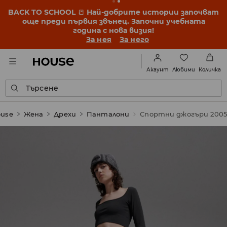
BACK TO SCHOOL
📒
Най-добрите истории започват
още преди първия звънец. Започни учебната
година с нова визия!
За нея
За него
Любими
Акаунт
Количка
Търсене
use
Жена
Дрехи
Панталони
Спортни джогъри 200