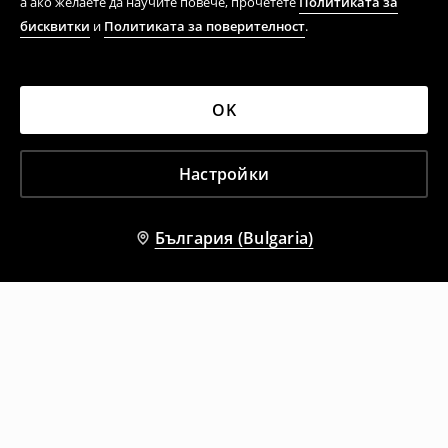
а ако желаете да научите повече, прочетете
Политиката за
бисквитки
и
Политиката за поверителност
.
OK
Настройки
България (Bulgaria)