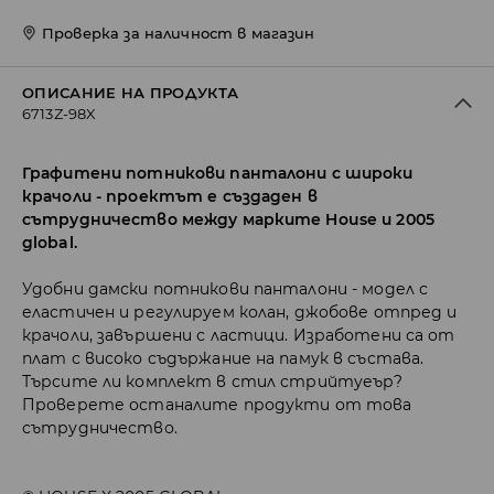
Проверка за наличност в магазин
ОПИСАНИЕ НА ПРОДУКТА
6713Z-98X
Графитени потникови панталони с широки
крачоли - проектът е създаден в
сътрудничество между марките House и 2005
global.
Удобни дамски потникови панталони - модел с
еластичен и регулируем колан, джобове отпред и
крачоли, завършени с ластици. Изработени са от
плат с високо съдържание на памук в състава.
Търсите ли комплект в стил стрийтуеър?
Проверете останалите продукти от това
сътрудничество.