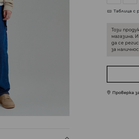
Таблица с 
Този проду
магазина. 
да се реги
за налично
Проверка з