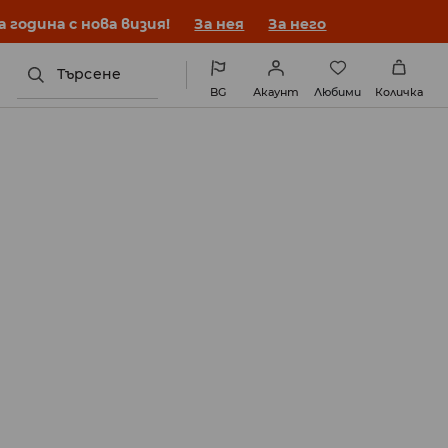
година с нова визия!
За нея
За него
Търсене
BG
Акаунт
Любими
Количка