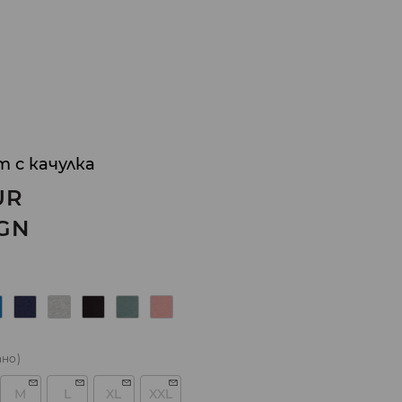
 с качулка
UR
GN
ано)
M
L
XL
XXL