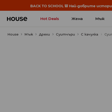
BACK TO SCHOOL 🎒 Най-добрите истории
Hot Deals
Жена
Мъж
House
Мъж
Дрехи
Суитчъри
С качулка
Суи