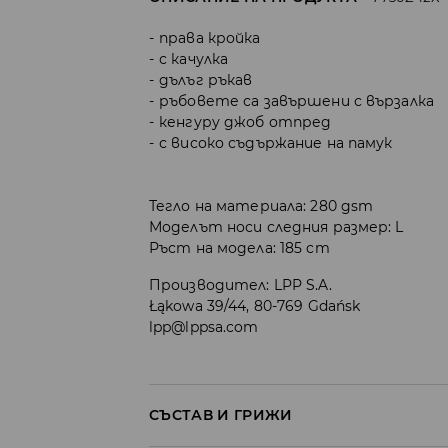
права кройка
с качулка
дълъг ръкав
ръбовете са завършени с вързалка
кенгуру джоб отпред
с високо съдържание на памук
Тегло на материала: 280 gsm
Моделът носи следния размер: L
Ръст на модела: 185 cm
Производител
:
LPP S.A.
Łąkowa 39/44, 80-769 Gdańsk
lpp@lppsa.com
СЪСТАВ И ГРИЖИ