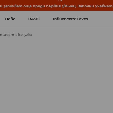
 започват още преди първия звънец. Започни учебната 
Ново
BASIC
Influencers' Faves
тшърт с качулка