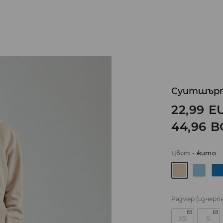
Суитшърт
22,99
E
44,96
B
Цвят
-
жито
Размер
(изчерп
XS
S