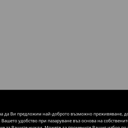
тно в рамките на 30 дни в
чрез избрани методи за
плащания).
за да Ви предложим най-доброто възможно преживяване, док
а Вашето удобство при пазаруване въз основа на собствени
аме за Вашите нужди. Можете да промените Вашия избор по в