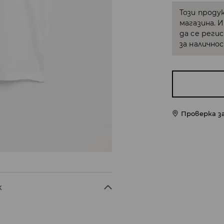
Този проду
магазина. 
да се реги
за налично
Проверка з
X