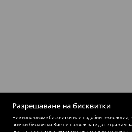
Можете да върнете продукти безпла
стационарните магазини на House и 
връщане (с изключение на разсрочени 
⟶
Подробни правила за връщане
Разрешаване на бисквитки
Ние използваме бисквитки или подобни технологии, 
всички бисквитки Вие ни позволявате да се грижим з
показването на продуктите и услугите, които предлаг