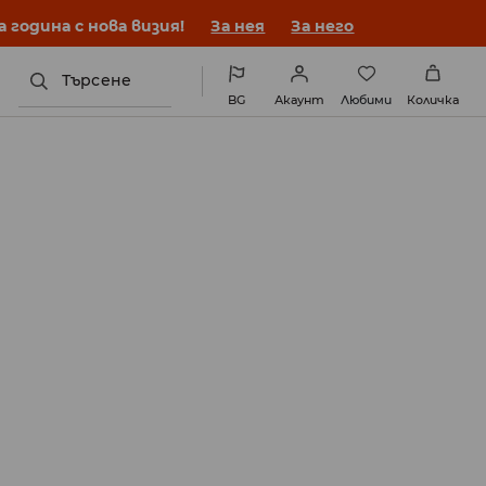
година с нова визия!
За нея
За него
Търсене
BG
Акаунт
Любими
Количка