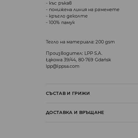
къс ръкав
понижена линия на раменете
кръгло деколте
100% памук
Тегло на материала: 200 gsm
Производител
:
LPP S.A.
Łąkowa 39/44, 80-769 Gdańsk
lpp@lppsa.com
СЪСТАВ И ГРИЖИ
Материя І
:
100% ПАМУК
ДОСТАВКА И ВРЪЩАНЕ
МОЖЕ ДА СЕ ПЕРЕ В ПЕРАЛНАТА МАШ
Политика на доставка
30°С
ЗАБРАНЕНО Е ИЗБЕЛВАНЕТО