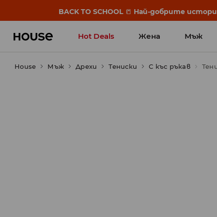
BACK TO SCHOOL
📒
Най-добрите истории 
Hot Deals
Жена
Мъж
House
Мъж
Дрехи
Тениски
С къс ръкав
Тени