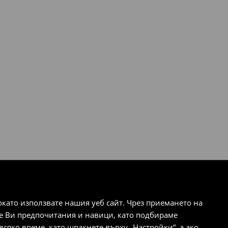
ато използвате нашия уеб сайт. Чрез приемането на
те Ви предпочитания и навици, като подбираме
сяко време, като щракнете върху „Настройки“, а ако