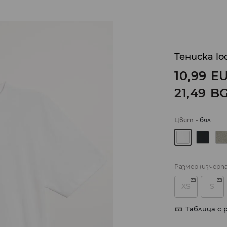
Тениска loo
10,99
E
21,49
B
Цвят
-
бял
Размер
(изчерп
XS
S
Таблица с 