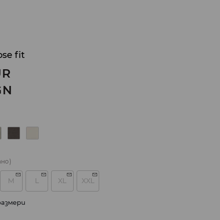
se fit
UR
GN
ано)
M
L
XL
XXL
размери