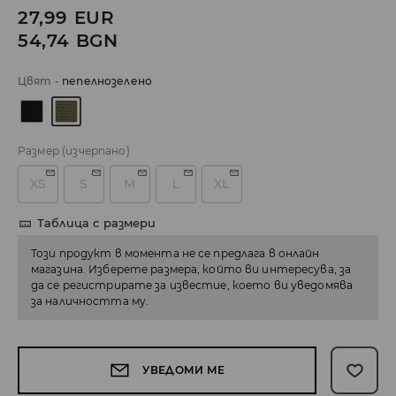
27,99
EUR
54,74
BGN
Цвят
-
пепелнозелено
Размер
(изчерпано)
XS
S
M
L
XL
Таблица с размери
Този продукт в момента не се предлага в онлайн
магазина. Изберете размера, който ви интересува, за
да се регистрирате за известие, което ви уведомява
за наличността му.
УВЕДОМИ МЕ