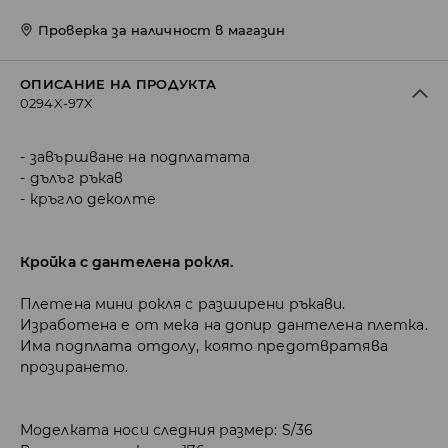
Проверка за наличност в магазин
ОПИСАНИЕ НА ПРОДУКТА
0294X-97X
завършване на подплатата
дълъг ръкав
кръгло деколте
Кройка с дантелена рокля.
Плетена мини рокля с разширени ръкави.
Изработена е от мека на допир дантелена плетка.
Има подплата отдолу, която предотвратява
прозирането.
Моделката носи следния размер: S/36