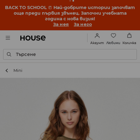
BACK TO SCHOOL
📒
Най-добрите истории започват
още преди първия звънец. Започни учебната
година с нова визия!
За нея
За него
Любими
Акаунт
Количка
Търсене
Mini