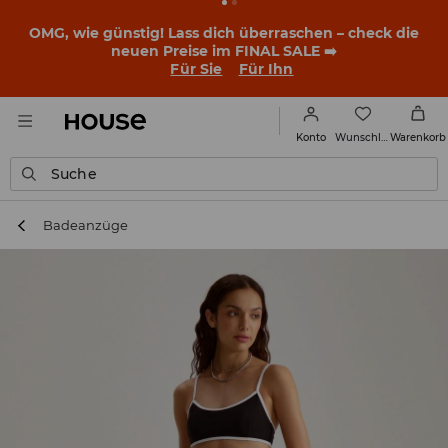
OMG, wie günstig! Lass dich überraschen – check die
neuen Preise im FINAL SALE ➡️
Für Sie
Für Ihn
Wunschliste
Konto
Warenkorb
Suche
Badeanzüge