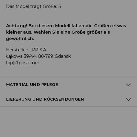
Das Model trägt Größe: S
Achtung! Bei diesem Modell fallen die Größen etwas
kleiner aus. Wählen Sie eine Größe größer als
gewöhnlich.
Hersteller
:
LPP S.A.
Łąkowa 39/44, 80-769 Gdańsk
lpp@lppsa.com
MATERIAL UND PFLEGE
LIEFERUNG UND RÜCKSENDUNGEN
ERSTER STOFF
:
15% ELASTHAN, 85% POLYESTER
ERSTES FUTTER
:
100% POLYESTER
Versandbestimmungen
BLEICHEN NICHT ERLAUBT
Lieferung an Hermes PaketShop:
NICHT BÜGELN
3,99 EUR*