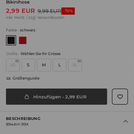
Bikinihose
2,99
EUR
9,99
EUR
-70%
inkl. MwSt. / zzgl.
Versandkosten
Farbe
-
schwarz
Größe
-
Wählen Sie Ihr Grösse
XS
S
M
L
XL
Größenguide
Hinzufügen
-
2,99
EUR
BESCHREIBUNG
894AH-99X